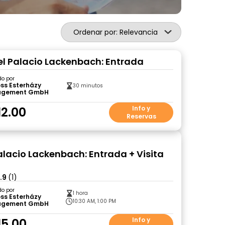
Ordenar por: Relevancia
l Palacio Lackenbach: Entrada
do por
ss Esterházy
30 minutos
agement GmbH
12.00
Info y
Reservas
lacio Lackenbach: Entrada + Visita
.9
(1)
do por
1 hora
ss Esterházy
10:30 AM, 1:00 PM
agement GmbH
15.00
Info y