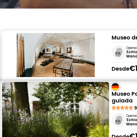
Museo de
Opera
Schlo
Man
€
Desde
Museo Pa
guiada
9
Opera
Schlo
Man
€
Desde