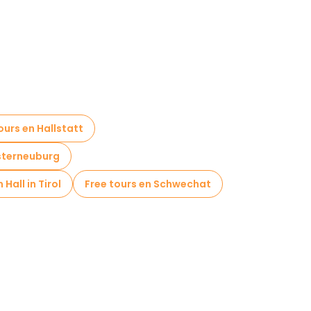
ours en Hallstatt
osterneuburg
 Hall in Tirol
Free tours en Schwechat