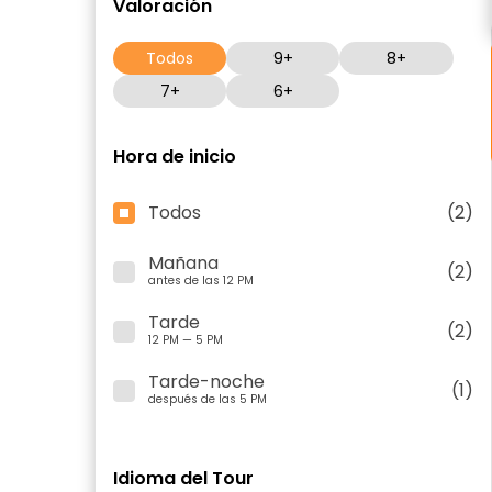
Valoración
Todos
9+
8+
7+
6+
Hora de inicio
Todos
(2)
Mañana
(2)
antes de las 12 PM
Tarde
(2)
12 PM — 5 PM
Tarde-noche
(1)
después de las 5 PM
Idioma del Tour