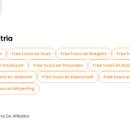
tria
o
Free tours en Graz
Free tours en Bregenz
Free t
n Innsbruck
Free tours en Gmunden
Free tours en Kl
ours en Jenbach
Free tours en Eisenstadt
Free tours en
urs en Mayerling
a De Afiliados