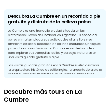
Descubra La Cumbre en un recorrido a pie
gratuito y disfrute de la belleza paisa
La Cumbre es una tranquila ciudad situada en las
pintorescas Sierras de Córdoba, en Argentina. Es conocida
por su clima templado, sus actividades al aire libre y su
ambiente artístico. Rodeada de colinas onduladas, bosques
y miradores panorámicos, La Cumbre es un destino ideal
para explorar sus tranquilas calles y paisajes naturales en
una visita guiada gratuita o a pie.
Las visitas guiadas gratuitas en La Cumbre suelen destacar
la arquitectura histórica de estilo inglés, la encantadora plaza
principal y lugares de interés cultural como el mirador de
Cuchi Corral y la estatua del Cristo Redentor que domina el
valle. Al pasear por la ciudad, descubrirá cafés boutique,
tiendas de artesanía y galerías que reflejan el espíritu creativo
Descubre más tours en La
de la ciudad.
Cumbre
La Cumbre es también un centro para los amantes de las
actividades al aire libre. Rutas de senderismo, rutas a caballo
y parapentes ofrecen vistas inolvidables de las sierras. El