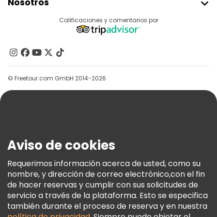
Nosotros
Acceder Como Proveedor
Destinos
Calificaciones y comentarios por
Programa De Afiliados
Acerca De Nosotros
Contacto
Grupos
© Freetour.com GmbH 2014-2026
Ayuda
Blog
Prensa
Seguridad Y Privacidad
Aviso de cookies
Términos E Información Legal
Política De Cookies
Requerimos información acerca de usted, como su
nombre, y dirección de correo electrónico,con el fin
Freetour Premios
de hacer reservas y cumplir con sus solicitudes de
Programa De Fidelidad
servicio a través de la plataforma. Esto se especifica
también durante el proceso de reserva y en nuestra
política de privacidad
. Siempre puede objetar el