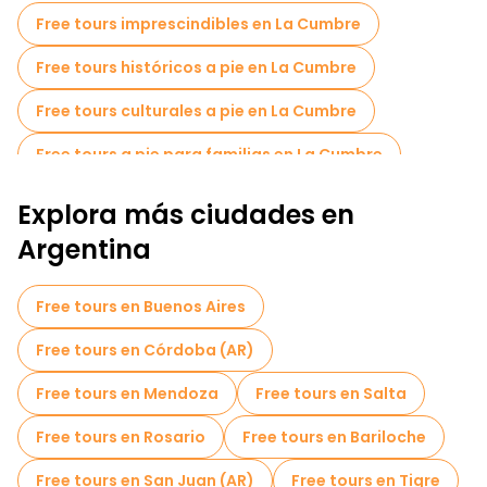
cercano arroyo San Jerónimo y los cuidados parques son
Free tours imprescindibles en La Cumbre
perfectos para relajarse paseando por la naturaleza.
Free tours históricos a pie en La Cumbre
Un recorrido a pie gratuito por La Cumbre es una forma
tranquila y atractiva de conocer la belleza natural, la cultura
local y el ambiente acogedor de la ciudad.
Free tours culturales a pie en La Cumbre
Free tours a pie para familias en La Cumbre
Explora más ciudades en
Argentina
Free tours en Buenos Aires
Free tours en Córdoba (AR)
Free tours en Mendoza
Free tours en Salta
Free tours en Rosario
Free tours en Bariloche
Free tours en San Juan (AR)
Free tours en Tigre