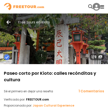
Free tours en Kioto
1
/9
Paseo corto por Kioto: calles recónditas y
cultura
1 Comentarios
Sé el primero en dejar una reseña
Verificado por:
FREETOUR.com
Proporcionado por:
Japan Cultural Experience