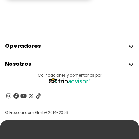
Operadores
Unirse A Freetour
Nosotros
Acceder Como Proveedor
Destinos
Calificaciones y comentarios por
Programa De Afiliados
Acerca De Nosotros
Contacto
Grupos
© Freetour.com GmbH 2014-2026
Ayuda
Blog
Prensa