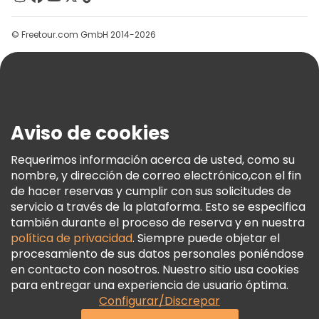
Grupos
© Freetour.com GmbH 2014-2026
Ayuda
Blog
Prensa
Seguridad Y Privacidad
Aviso de cookies
Términos E Información Legal
Política De Cookies
Requerimos información acerca de usted, como su
nombre, y dirección de correo electrónico,con el fin
Freetour Premios
de hacer reservas y cumplir con sus solicitudes de
Programa De Fidelidad
servicio a través de la plataforma. Esto se especifica
también durante el proceso de reserva y en nuestra
política de privacidad
. Siempre puede objetar el
procesamiento de sus datos personales poniéndose
en contacto con nosotros. Nuestro sitio usa cookies
para entregar una experiencia de usuario óptima.
Configurar/Discrepar