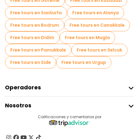
Free tours en Goreme
Free tours en Kusadasi
Free tours en Sanliurfa
Free tours en Alanya
Free tours en Bodrum
Free tours en Canakkale
Free tours en Didim
Free tours en Mugla
Free tours en Pamukkale
Free tours en Selcuk
Free tours en Side
Free tours en Urgup
Operadores
Unirse A Freetour
Nosotros
Acceder Como Proveedor
Destinos
Calificaciones y comentarios por
Programa De Afiliados
Acerca De Nosotros
Contacto