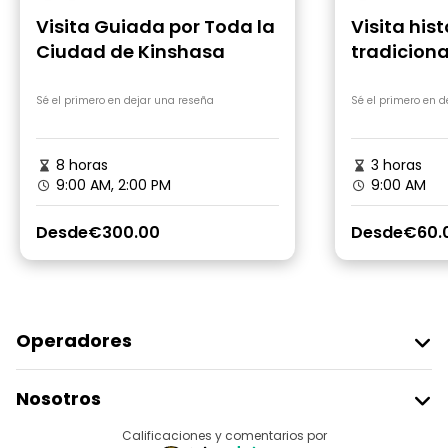
Visita Guiada por Toda la
Visita hist
Ciudad de Kinshasa
tradiciona
un guía lo
Sé el primero en dejar una reseña
Sé el primero en 
8 horas
3 horas
9:00 AM, 2:00 PM
9:00 AM
Desde
€300.00
Desde
€60.
Operadores
Unirse A Freetour
Nosotros
Acceder Como Proveedor
Destinos
Calificaciones y comentarios por
Programa De Afiliados