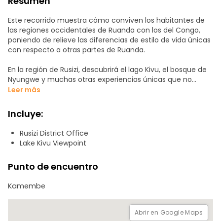
Resumen
Este recorrido muestra cómo conviven los habitantes de
las regiones occidentales de Ruanda con los del Congo,
poniendo de relieve las diferencias de estilo de vida únicas
con respecto a otras partes de Ruanda.
En la región de Rusizi, descubrirá el lago Kivu, el bosque de
Nyungwe y muchas otras experiencias únicas que no
encontrará en ningún otro lugar de África Oriental. Únase a
Leer más
nosotros para explorar esta peculiar región
Incluye:
Rusizi District Office
Lake Kivu Viewpoint
Punto de encuentro
Kamembe
Abrir en Google Maps