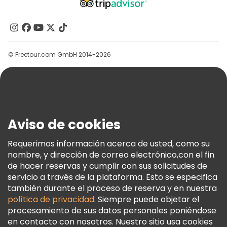
Acerca De Nosotros
Contacto
Grupos
© Freetour.com GmbH 2014-2026
Ayuda
Blog
Prensa
Seguridad Y Privacidad
Aviso de cookies
Términos E Información Legal
Política De Cookies
Requerimos información acerca de usted, como su
nombre, y dirección de correo electrónico,con el fin
Freetour Premios
de hacer reservas y cumplir con sus solicitudes de
Programa De Fidelidad
servicio a través de la plataforma. Esto se especifica
también durante el proceso de reserva y en nuestra
política de privacidad
. Siempre puede objetar el
procesamiento de sus datos personales poniéndose
en contacto con nosotros. Nuestro sitio usa cookies