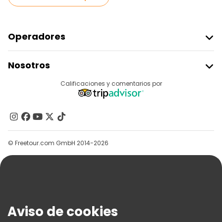
Operadores
Unirse A Freetour
Nosotros
Acceder Como Proveedor
Destinos
Calificaciones y comentarios por
Programa De Afiliados
Acerca De Nosotros
Contacto
Grupos
© Freetour.com GmbH 2014-2026
Ayuda
Blog
Prensa
Seguridad Y Privacidad
Aviso de cookies
Términos E Información Legal