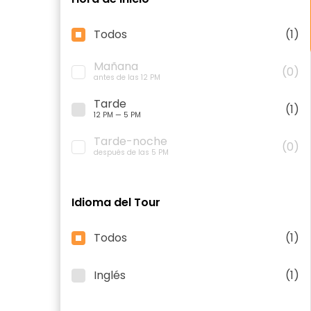
Todos
(1)
Mañana
(0)
antes de las 12 PM
Tarde
(1)
12 PM — 5 PM
Tarde-noche
(0)
después de las 5 PM
Idioma del Tour
Todos
(1)
Inglés
(1)