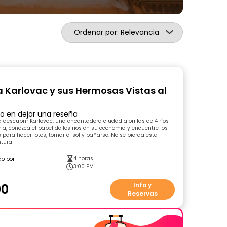
Ordenar por: Relevancia
 Karlovac y sus Hermosas Vistas al
ro en dejar una reseña
escubrir Karlovac, una encantadora ciudad a orillas de 4 ríos
ria, conozca el papel de los ríos en su economía y encuentre los
 para hacer fotos, tomar el sol y bañarse. No se pierda esta
ntura
4 horas
do por
3:00 PM
00
Info y
Reservas