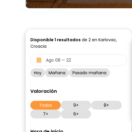
Disponible
1
resultados
de 2 en Karlovac,
Croacia
Hoy
Mañana
Pasado mañana
Valoración
Todos
9+
8+
7+
6+
Hora de inicio