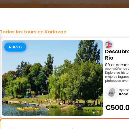
Todos los tours en Karlovac
NUEVO
Descubra
Río
Sé el prime
Acompáñenos a d
Explore su histo
mejores lugares
pintoresca ave
Opera
Ilona
€500.