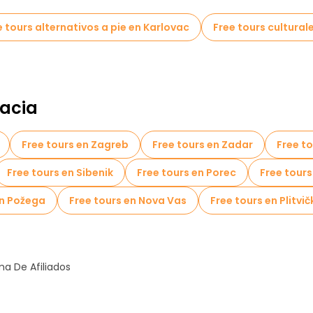
e tours alternativos a pie en Karlovac
Free tours cultural
oacia
Free tours en Zagreb
Free tours en Zadar
Free to
Free tours en Sibenik
Free tours en Porec
Free tours
en Požega
Free tours en Nova Vas
Free tours en Plitvi
a De Afiliados