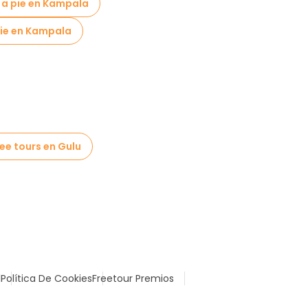
s a pie en Kampala
pie en Kampala
ee tours en Gulu
l
Política De Cookies
Freetour Premios