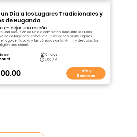
 un Día a los Lugares Tradicionales y
es de Buganda
ro en dejar una reseña
 una excursión de un día completo y descubra las ricas
 Reino de Buganda Explore la cultura ganda, visite lugares
 el lago del Kabaka y las cámaras de Idi Amin, y descubra los
eligión tradicional.
10 horas
do por
nuel
8:00 AM
100.00
Info y
Reservas