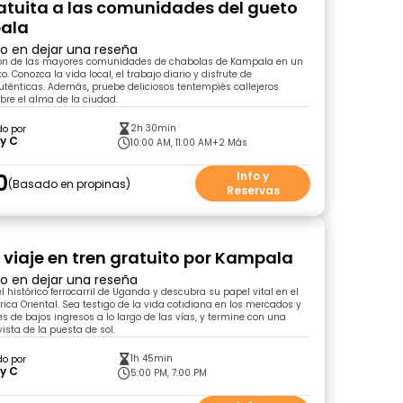
ratuita a las comunidades del gueto
ala
ro en dejar una reseña
azón de las mayores comunidades de chabolas de Kampala en un
to. Conozca la vida local, el trabajo diario y disfrute de
uténticas. Además, pruebe deliciosos tentempiés callejeros
re el alma de la ciudad.
2h 30min
do por
y C
10:00 AM, 11:00 AM
+2 Más
0
Info y
Basado en propinas
Reservas
o viaje en tren gratuito por Kampala
ro en dejar una reseña
el histórico ferrocarril de Uganda y descubra su papel vital en el
rica Oriental. Sea testigo de la vida cotidiana en los mercados y
 de bajos ingresos a lo largo de las vías, y termine con una
ista de la puesta de sol.
1h 45min
do por
y C
5:00 PM, 7:00 PM