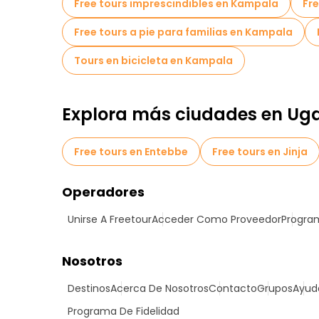
Free tours imprescindibles en Kampala
Fre
Free tours a pie para familias en Kampala
Tours en bicicleta en Kampala
Explora más ciudades en U
Free tours en Entebbe
Free tours en Jinja
Operadores
Unirse A Freetour
Acceder Como Proveedor
Program
Nosotros
Destinos
Acerca De Nosotros
Contacto
Grupos
Ayud
Programa De Fidelidad