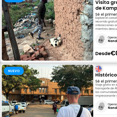
Visita g
de Kamp
Sé el prime
Explore el cor
recorrido gratui
interacciones a
mientras descub
Opera
Nand
€
Desde
NUEVO
Históric
Sé el prime
Viaje gratis en 
transporte de Áf
las comunidades
impresionante v
Opera
Nand