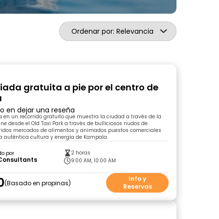
Ordenar por: Relevancia
iada gratuita a pie por el centro de
a
ro en dejar una reseña
 en un recorrido gratuito que muestra la ciudad a través de la
ine desde el Old Taxi Park a través de bulliciosos nudos de
loridos mercados de alimentos y animados puestos comerciales
a auténtica cultura y energía de Kampala.
2 horas
do por
Consultants
9:00 AM, 10:00 AM
0
Info y
Basado en propinas
Reservas