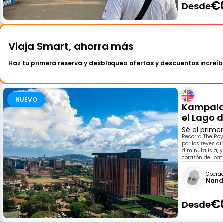
€
Desde
Viaja Smart, ahorra más
Haz tu primera reserva y desbloquea ofertas y descuentos increíb
NUEVO
Kampala 
el Lago d
Sé el prime
Recorra The Roya
por los reyes af
diminuta isla, y
corazón del pat
Opera
Nand
€
Desde