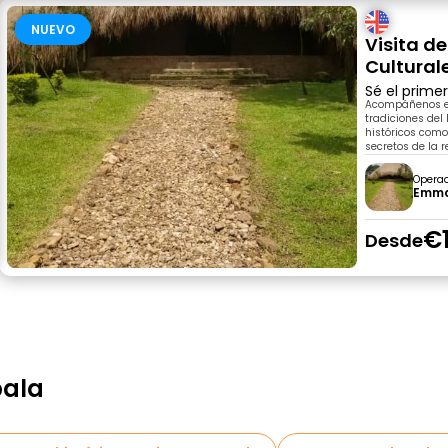
NUEVO
Visita de
Cultural
Sé el prime
Acompáñenos en
tradiciones del
históricos como
secretos de la r
Opera
Emma
€
Desde
pala