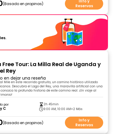
0
Info y
Basado en propinas
Reservas
les.
Free Tour: La Milla Real de Uganda y
el Rey
ro en dejar una reseña
l Mile en este recorrido gratuito, un camino histórico utilizado
ricanos. Descubra el Lago del Rey, una maravilla artificial con una
 conozca la profunda historia de este camino real. ¡Un viaje al
rimonio!
2h 45min
do por
y C
9:00 AM, 10:00 AM
+2 Más
0
Info y
Basado en propinas
Reservas