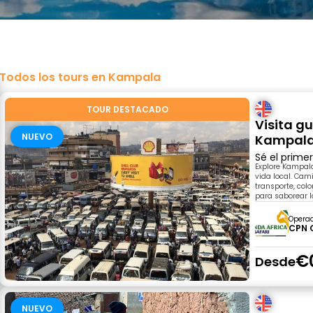
Todos los tours en Kampala
TOUR DESTACADO
Visita gu
NUEVO
Kampal
Sé el prime
Explore Kampala
vida local. Cam
transporte, co
para saborear l
Opera
CPN 
€
Desde
NUEVO