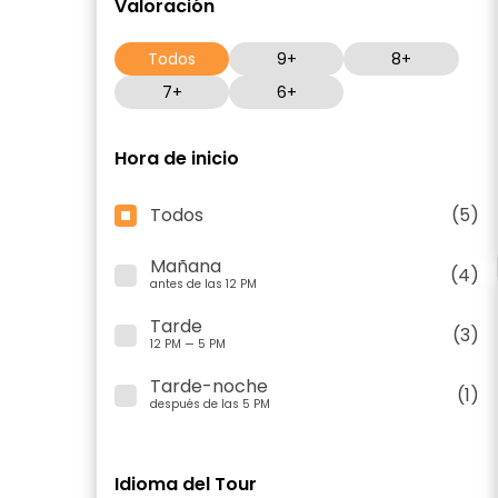
Valoración
Todos
9+
8+
7+
6+
Hora de inicio
Todos
(5)
Mañana
(4)
antes de las 12 PM
Tarde
(3)
12 PM — 5 PM
Tarde-noche
(1)
después de las 5 PM
Idioma del Tour