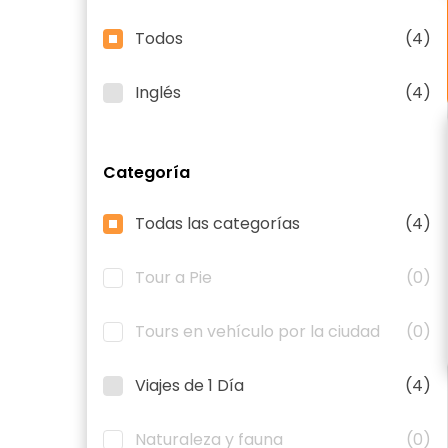
Todos
(4)
Inglés
(4)
Categoría
Todas las categorías
(4)
Tour a Pie
(0)
Tours en vehículo por la ciudad
(0)
Viajes de 1 Día
(4)
Naturaleza y fauna
(0)