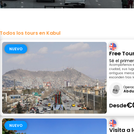
Todos los tours en Kabul
NUEVO
Free Tour
Sé el prime
Acompáñenos en
ciudad, sus lug
antiguos merca
esconden tras l
Opera
Abdu
€
Desde
NUEVO
Visita a 