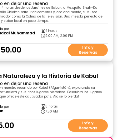
ro en dejar una reseña
n 4 horas desde los Jardines de Babur, la Mezquita Shah-Do
alle Chicken para ir de compras y, opcionalmente, el Museo
irador como la Colina de la Televisión. Una mezcla perfecta de
a y sabor local en poco tiempo.
do por
4 horas
dzai Muhammad
9:00 AM, 2:00 PM
m
150.00
Info y
Reservas
a Naturaleza y la Historia de Kabul
ro en dejar una reseña
 nuestro recorrido por Kabul (Afganistán), explorando su
aturaleza y sus ricos lugares históricos. Descubra los lugares
e ofrece este cautivador país. ¡No se lo pierda!
8 horas
do por
an
7:50 AM
5.00
Info y
Reservas