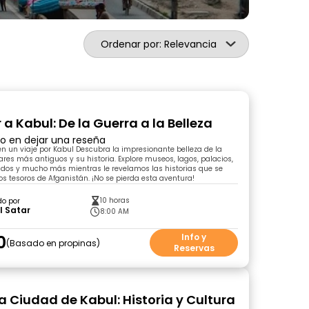
Ordenar por: Relevancia
 a Kabul: De la Guerra a la Belleza
ro en dejar una reseña
 un viaje por Kabul Descubra la impresionante belleza de la
ares más antiguos y su historia. Explore museos, lagos, palacios,
dos y mucho más mientras le revelamos las historias que se
os tesoros de Afganistán. ¡No se pierda esta aventura!
10 horas
do por
l Satar
8:00 AM
0
Info y
Basado en propinas
Reservas
la Ciudad de Kabul: Historia y Cultura