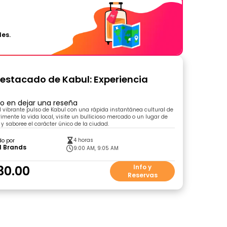
les.
estacado de Kabul: Experiencia
ro en dejar una reseña
 vibrante pulso de Kabul con una rápida instantánea cultural de
imente la vida local, visite un bullicioso mercado o un lugar de
, y saboree el carácter único de la ciudad.
4 horas
do por
l Brands
9:00 AM, 9:05 AM
30.00
Info y
Reservas