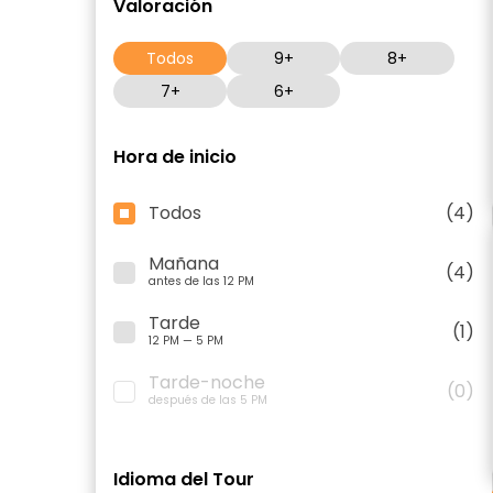
Valoración
Todos
9+
8+
7+
6+
Hora de inicio
Todos
(4)
Mañana
(4)
antes de las 12 PM
Tarde
(1)
12 PM — 5 PM
Tarde-noche
(0)
después de las 5 PM
Idioma del Tour