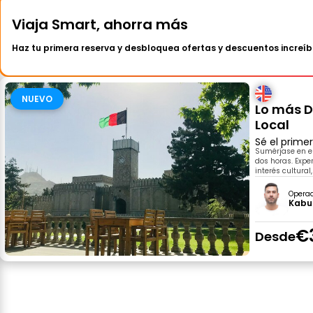
Viaja Smart, ahorra más
Haz tu primera reserva y desbloquea ofertas y descuentos increíb
NUEVO
Lo más D
Local
Sé el prime
Sumérjase en el
dos horas. Exper
interés cultural
Opera
Kabu
€
Desde