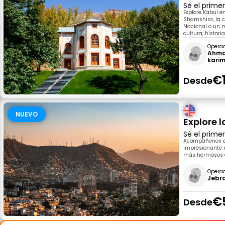
Sé el prime
Explore Kabul e
Shamshira, la c
Nacional o un m
cultura, histori
Opera
Ahma
kari
€
Desde
NUEVO
Explore l
Sé el prime
Acompáñenos en
impresionante n
más hermosos qu
Opera
Jebr
€
Desde