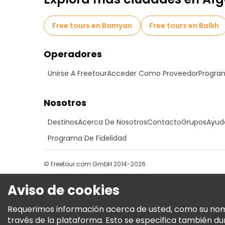
Free tours en Bamyan
Free tours en Balkh
Operadores
Unirse A Freetour
Acceder Como Proveedor
Program
Nosotros
Destinos
Acerca De Nosotros
Contacto
Grupos
Ayud
Programa De Fidelidad
© Freetour.com GmbH 2014-2026
Aviso de cookies
Requerimos información acerca de usted, como su nombre
través de la plataforma. Esto se especifica también d