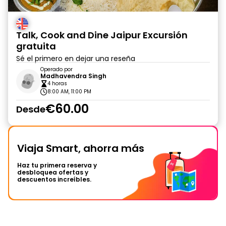
Talk, Cook and Dine Jaipur Excursión
gratuita
Sé el primero en dejar una reseña
Operado por
Madhavendra Singh
4 horas
8:00 AM, 11:00 PM
€60.00
Desde
Viaja Smart, ahorra más
Haz tu primera reserva y
desbloquea ofertas y
descuentos increíbles.