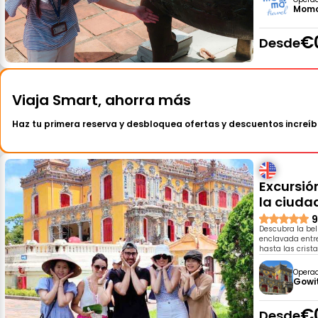
Momo
€
Desde
Viaja Smart, ahorra más
Haz tu primera reserva y desbloquea ofertas y descuentos increíb
Excursió
la ciuda
9
Descubra la bel
enclavada entre
hasta las crist
Opera
Gowi
€
Desde