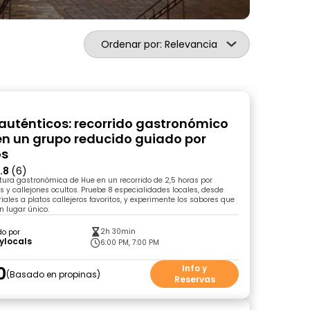
Ordenar por: Relevancia
auténticos: recorrido gastronómico
en un grupo reducido guiado por
os
.8
(6)
tura gastronómica de Hue en un recorrido de 2,5 horas por
 y callejones ocultos. Pruebe 8 especialidades locales, desde
ales a platos callejeros favoritos, y experimente los sabores que
 lugar único.
2h 30min
do por
ylocals
6:00 PM, 7:00 PM
0
Info y
Basado en propinas
Reservas