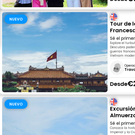
NUEVO
Tour de 
Frances
Sé el prime
Explore el turbu
Descubra podero
guerras frances
Vietnam moder
Opera
Trav
€
Desde
NUEVO
Excursió
Almuerz
Sé el prime
Conozca la hist
Imperial y la C