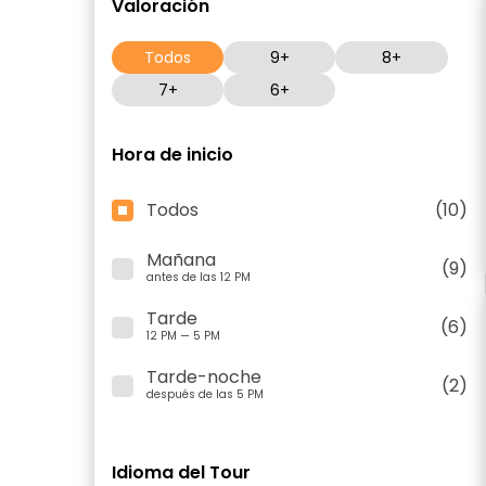
Valoración
Todos
9+
8+
7+
6+
Hora de inicio
Todos
(10)
Mañana
(9)
antes de las 12 PM
Tarde
(6)
12 PM — 5 PM
Tarde-noche
(2)
después de las 5 PM
Idioma del Tour