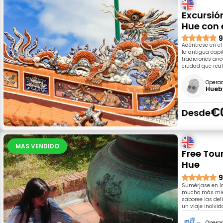
Excursió
Hue con 
9
Adéntrese en el
la antigua capi
tradiciones anc
ciudad que real
Opera
Hueb
€
Desde
MAS VENDIDO
Free Tou
Hue
9
Sumérjase en la
mucho más mient
saboree las del
un viaje inolvid
Opera