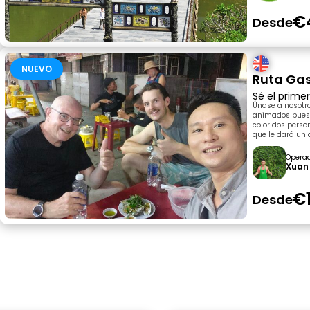
€
Desde
NUEVO
Ruta Gas
Sé el prime
Únase a nosotr
animados puesto
coloridos person
que le dará un 
Opera
Xuan
€
Desde