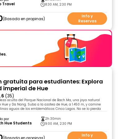
 Travel
8:30 AM, 2:30 PM
0
Info y
Basado en propinas
Reservas
les.
n gratuita para estudiantes: Explora
d imperial de Hue
.6
(35)
leza oculta del Parque Nacional de Bach Ma, una joya natural
 Hue y Da Nang. Suba a la azotea de Hue, a 1.450 m, y camine
alinas aguas de los emblemáticos Cinco Lagos. No se lo pierda
2h 30min
do por
th Hue Students
9:00 AM, 2:30 PM
0
Info y
Basado en propinas