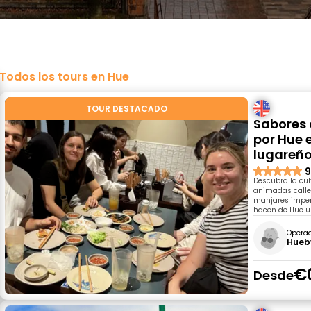
Todos los tours en Hue
TOUR DESTACADO
Sabores 
por Hue 
lugareñ
9
Descubra la cul
animadas calles
manjares imperi
hacen de Hue un
Opera
Hueb
€
Desde