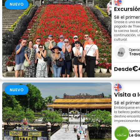
NUEVO
Excursió
Sé el prime
Únase a una exc
pagoda de Thien
la cocina local,
continuación, v
cultural.
Opera
Trav
€
Desde
NUEVO
Visita a
Sé el prime
Embárquese en u
la belleza poét
destino encanta
impresionante 
Opera
Le Gi