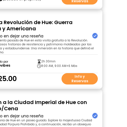
Reservas
la Revolución de Hue: Guerra
a y Americana
ro en dejar una reseña
lento pasado de Hue en esta visita gratuita a la Revolución.
sas historias de resistencia y patrimonio moldeadas por las
a y estadounidense. Una inmersión en la historia que definió el
no.
2h 30min
do por
ovibes
8:00 AM, 9:00 AM
+6 Más
25.00
Info y
Reservas
n a la Ciudad Imperial de Hue con
o/Cena
ro en dejar una reseña
oria de Hue en un paseo guiado. Explore la majestuosa Ciudad
iudad Púrpura Prohibida y, a continuación, reciba un obsequio