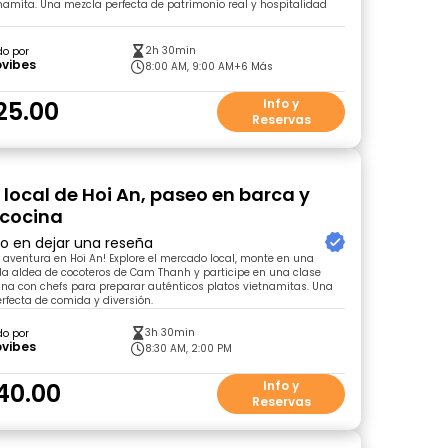
tnamita. Una mezcla perfecta de patrimonio real y hospitalidad
2h 30min
do por
ovibes
8:00 AM, 9:00 AM
+6 Más
25.00
Info y
Reservas
local de Hoi An, paseo en barca y
 cocina
ro en dejar una reseña
a aventura en Hoi An! Explore el mercado local, monte en una
la aldea de cocoteros de Cam Thanh y participe en una clase
ina con chefs para preparar auténticos platos vietnamitas. Una
fecta de comida y diversión.
3h 30min
do por
ovibes
8:30 AM, 2:00 PM
40.00
Info y
Reservas