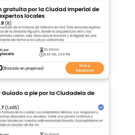
n gratuita por la Ciudad Imperial de
expertos locales
.8
(8)
 corazón de la historia de Vietnam en Huế. Este recorrido explora
tal de la dinastía Nguyễn, donde la arquitectura real y las
estrales cobran vida. Descubra el encanto y el legado de una
mente dio forma a la cultura vietnamita.
2h 30min
do por
ylocals
9:00 AM, 2:00 PM
0
Info y
Basado en propinas
Reservas
r Guiado a pie por la Ciudadela de
.7
(1,465)
 historia de la ciudad, sus anécdotas bélicas, sus religiones y
ras descubre sus secretos. Visite una prisión histórica y
icias locales en nuestro café escondido favorito. Acompáñenos en
able al corazón de Hoi An.
2h 30min
do por