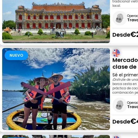
tradicional vie
local.
Opera
Trav
€
Desde
NUEVO
Mercado 
clase de
Sé el prime
¡Disfrute de un
barca cesta en 
práctica de coc
combinación per
Opera
Trav
€
Desde