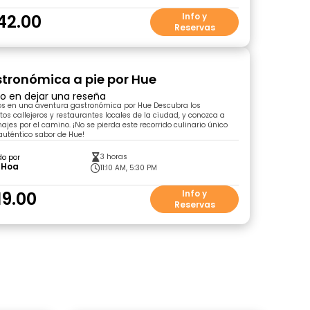
42.00
Info y
Reservas
tronómica a pie por Hue
ro en dejar una reseña
os en una aventura gastronómica por Hue Descubra los
s callejeros y restaurantes locales de la ciudad, y conozca a
ajes por el camino. ¡No se pierda este recorrido culinario único
auténtico sabor de Hue!
3 horas
do por
 Hoa
11:10 AM, 5:30 PM
19.00
Info y
Reservas