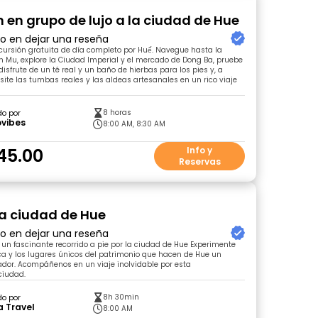
n en grupo de lujo a la ciudad de Hue
ro en dejar una reseña
ursión gratuita de día completo por Huế. Navegue hasta la
 Mu, explore la Ciudad Imperial y el mercado de Dong Ba, pruebe
 disfrute de un té real y un baño de hierbas para los pies y, a
isite las tumbas reales y las aldeas artesanales en un rico viaje
8 horas
do por
ovibes
8:00 AM, 8:30 AM
45.00
Info y
Reservas
 la ciudad de Hue
ro en dejar una reseña
n fascinante recorrido a pie por la ciudad de Hue Experimente
ica y los lugares únicos del patrimonio que hacen de Hue un
dor. Acompáñenos en un viaje inolvidable por esta
ciudad.
8h 30min
do por
a Travel
8:00 AM