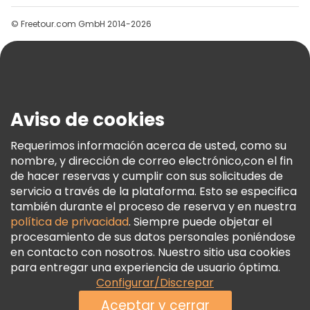
Grupos
© Freetour.com GmbH 2014-2026
Ayuda
Blog
Prensa
Seguridad Y Privacidad
Aviso de cookies
Términos E Información Legal
Política De Cookies
Requerimos información acerca de usted, como su
nombre, y dirección de correo electrónico,con el fin
Freetour Premios
de hacer reservas y cumplir con sus solicitudes de
Programa De Fidelidad
servicio a través de la plataforma. Esto se especifica
también durante el proceso de reserva y en nuestra
política de privacidad
. Siempre puede objetar el
procesamiento de sus datos personales poniéndose
en contacto con nosotros. Nuestro sitio usa cookies
para entregar una experiencia de usuario óptima.
Configurar/Discrepar
Aceptar y cerrar