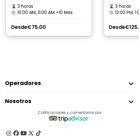
3 horas
3 horas
10:00 AM, 11:00 AM
+10 Más
12:00 PM, 1
Desde
€75.00
Desde
€125
Operadores
Unirse A Freetour
Nosotros
Acceder Como Proveedor
Destinos
Calificaciones y comentarios por
Programa De Afiliados
Acerca De Nosotros
Contacto