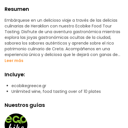
Resumen
Embárquese en un delicioso viaje a través de las delicias
culinarias de Heraklion con nuestro Ecobike Food Tour
Tasting. Disfrute de una aventura gastronómica mientras
explora las joyas gastronómicas ocultas de la ciudad,
saborea los sabores auténticos y aprende sobre el rico
patrimonio culinario de Creta. Acompáñenos en una
experiencia única y deliciosa que le dejará con ganas de
más.
Leer más
Durante este recorrido gastronómico, se subirá a nuestra
Incluye:
cómoda y ecológica bicicleta ecológica, que le permitirá
recorrer las calles de Heraklion sin esfuerzo. Acompañado
ecobikegreece.gr
por un guía local experto, se aventurará fuera de los
Unlimited wine, food tasting over of 10 plates
caminos trillados para descubrir los secretos culinarios
mejor guardados de la ciudad. Desde encantadores
Nuestros guías
mercados locales hasta tabernas escondidas, degustará
diversos platos tradicionales y delicias locales
cuidadosamente seleccionadas para mostrar los vibrantes
sabores de Creta.