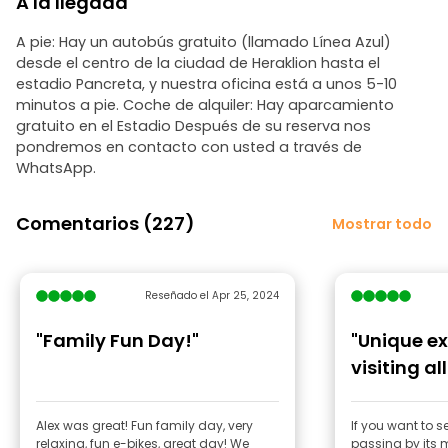
A la llegada
A pie: Hay un autobús gratuito (llamado Línea Azul)
desde el centro de la ciudad de Heraklion hasta el
estadio Pancreta, y nuestra oficina está a unos 5-10
minutos a pie. Coche de alquiler: Hay aparcamiento
gratuito en el Estadio Después de su reserva nos
pondremos en contacto con usted a través de
WhatsApp.
Comentarios (227)
Mostrar todo
Reseñado el Apr 25, 2024
"Family Fun Day!"
"Unique ex
visiting all the sites of
Heraklion c
Alex was great! Fun family day, very
If you want to s
relaxing, fun e-bikes, great day! We
passing by its