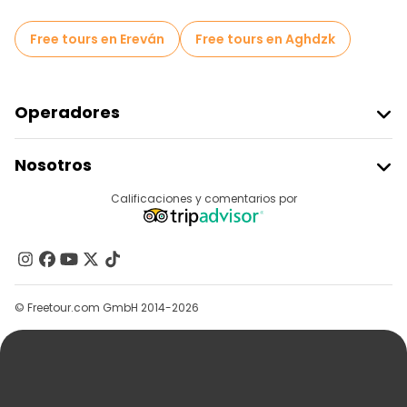
Free tours en Ereván
Free tours en Aghdzk
Operadores
Unirse A Freetour
Nosotros
Acceder Como Proveedor
Destinos
Calificaciones y comentarios por
Programa De Afiliados
Acerca De Nosotros
Contacto
Grupos
© Freetour.com GmbH 2014-2026
Ayuda
Blog
Prensa
Seguridad Y Privacidad