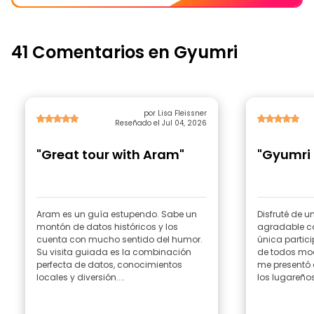
41 Comentarios en Gyumri
por Lisa Fleissner
Reseñado el Jul 04, 2026
"Great tour with Aram"
"Gyumri 
Aram es un guía estupendo. Sabe un
Disfruté de 
montón de datos históricos y los
agradable c
cuenta con mucho sentido del humor.
única partic
Su visita guiada es la combinación
de todos mod
perfecta de datos, conocimientos
me presentó 
locales y diversión....
los lugareños;