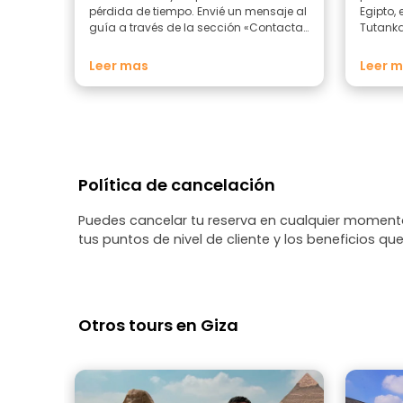
pérdida de tiempo. Envié un mensaje al
Egipto,
guía a través de la sección «Contactar
Tutanka
con el guía» de la página web. Nada.
fascinan
Nadie respondió. NO RECOMIENDO ESTA
explicó
Leer mas
Leer 
PÁGINA WEB.
muy cla
todas 
amabili
mucho m
egipcia
Política de cancelación
Puedes cancelar tu reserva en cualquier momento
tus puntos de nivel de cliente y los beneficios que
Otros tours en Giza