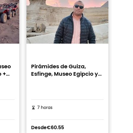
aseo
Pirámides de Guiza,
o +
Esfinge, Museo Egipcio y
Mercado de Khan el-
Khalili: Visita guiada
7 horas
Desde
€60.55