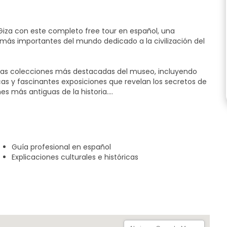
iza con este completo free tour en español, una
más importantes del mundo dedicado a la civilización del
 las colecciones más destacadas del museo, incluyendo
s y fascinantes exposiciones que revelan los secretos de
ones más antiguas de la historia.
enas de curiosidades que harán tu visita mucho más
 valor de cada obra y su contexto histórico.
eriencia cultural, educativa y bien organizada, ya sea en
Guía profesional en español
Explicaciones culturales e históricas
eriencia dejando una propina según tu satisfacción.
scubrir la historia de Egipto.