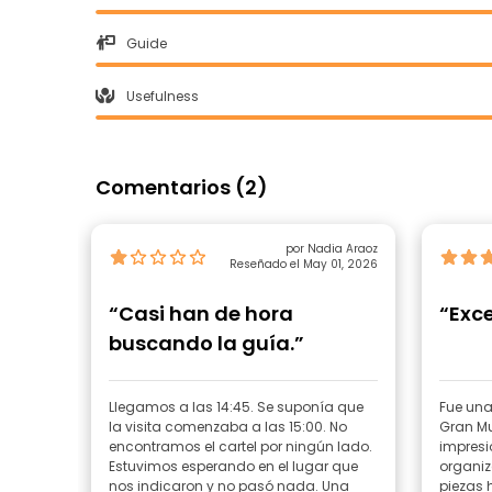
Guide
Usefulness
Comentarios (2)
por Nadia Araoz
Reseñado el May 01, 2026
“Casi han de hora
“Exce
buscando la guía.”
Llegamos a las 14:45. Se suponía que
Fue una 
la visita comenzaba a las 15:00. No
Gran Mu
encontramos el cartel por ningún lado.
impresi
Estuvimos esperando en el lugar que
organi
nos indicaron y no pasó nada. Una
piezas 