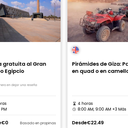
a gratuita al Gran
Pirámides de Giza: P
o Egipcio
en quad o en camell
Traslados y entrada
opcional
imero en dejar una reseña
ras
4 horas
 PM
8:00 AM, 9:00 AM
+3 Más
e
€0
Desde
€22.49
Basado en propinas