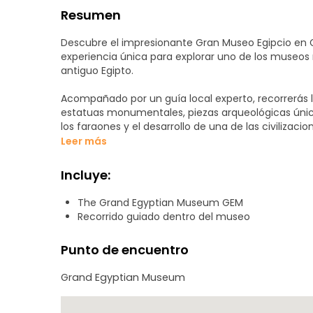
Resumen
Descubre el impresionante Gran Museo Egipcio en G
experiencia única para explorar uno de los museos 
antiguo Egipto.
Acompañado por un guía local experto, recorrerás
estatuas monumentales, piezas arqueológicas única
los faraones y el desarrollo de una de las civilizaci
Leer más
Disfruta de explicaciones claras, entretenidas y ll
enriquecedora, ayudándote a entender el verdadero
Incluye:
Este tour es ideal para viajeros que buscan una exp
The Grand Egyptian Museum GEM
familia, en grupo o de forma individual.
Recorrido guiado dentro del museo
Al final del recorrido, tú decides el valor de la exp
Punto de encuentro
Una forma flexible, enriquecedora y memorable de de
Grand Egyptian Museum