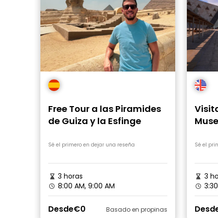
Free Tour a las Piramides
Visit
de Guiza y la Esfinge
Muse
Sé el primero en dejar una reseña
Sé el pr
3 horas
3 ho
8:00 AM, 9:00 AM
3:30
Desde
€0
Desd
Basado en propinas