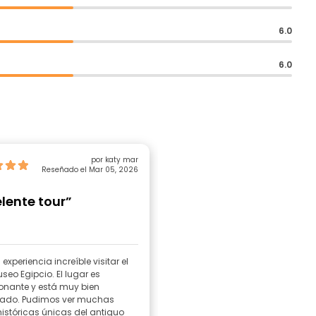
6.0
6.0
por katy mar
Reseñado el Mar 05, 2026
lente tour”
experiencia increíble visitar el
seo Egipcio. El lugar es
onante y está muy bien
zado. Pudimos ver muchas
históricas únicas del antiguo