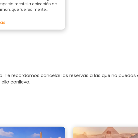
 especialmente la colección de
món, que fue realmente
te. Nuestro guía fue excelente,
 toda la historia de una manera
mas
ra e interesante, y respondió a
nuestras preguntas con mucha
dad. Gracias a él entendimos
ás sobre la civilización
.
. Te recordamos cancelar las reservas a las que no puedas 
 ello conlleva.