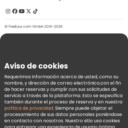
Acerca De Nosotros
Contacto
Grupos
© Freetour.com GmbH 2014-2026
Ayuda
Blog
Prensa
Seguridad Y Privacidad
Aviso de cookies
Términos E Información Legal
Política De Cookies
Requerimos información acerca de usted, como su
nombre, y dirección de correo electrónico,con el fin
Freetour Premios
de hacer reservas y cumplir con sus solicitudes de
Programa De Fidelidad
servicio a través de la plataforma. Esto se especifica
también durante el proceso de reserva y en nuestra
política de privacidad
. Siempre puede objetar el
procesamiento de sus datos personales poniéndose
en contacto con nosotros. Nuestro sitio usa cookies
para entregar una experiencia de usuario óptima.