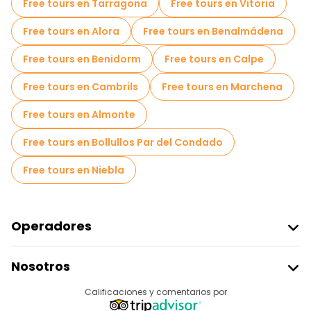
Free tours en Tarragona
Free tours en Vitoria
Free tours en Alora
Free tours en Benalmádena
Free tours en Benidorm
Free tours en Calpe
Free tours en Cambrils
Free tours en Marchena
Free tours en Almonte
Free tours en Bollullos Par del Condado
Free tours en Niebla
Operadores
Unirse A Freetour
Nosotros
Acceder Como Proveedor
Destinos
Calificaciones y comentarios por
Programa De Afiliados