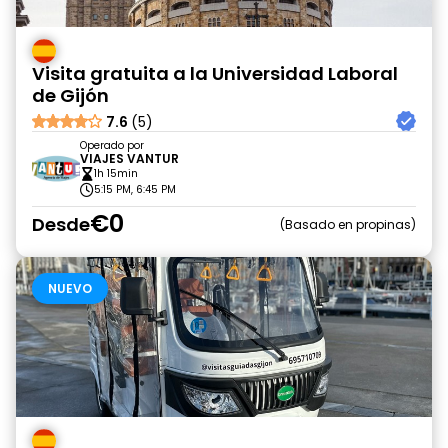
Visita gratuita a la Universidad Laboral
de Gijón
7.6
(5)
Operado por
VIAJES VANTUR
1h 15min
5:15 PM, 6:45 PM
€0
Desde
Basado en propinas
NUEVO