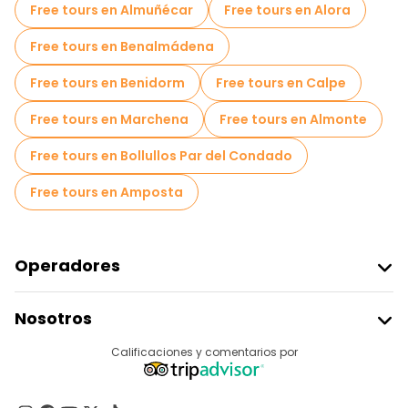
Free tours en Almuñécar
Free tours en Alora
Free tours en Benalmádena
Free tours en Benidorm
Free tours en Calpe
Free tours en Marchena
Free tours en Almonte
Free tours en Bollullos Par del Condado
Free tours en Amposta
Operadores
Unirse A Freetour
Nosotros
Acceder Como Proveedor
Destinos
Calificaciones y comentarios por
Programa De Afiliados
Acerca De Nosotros