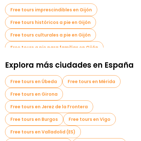
Free tours imprescindibles en Gijón
Free tours históricos a pie en Gijón
Free tours culturales a pie en Gijón
Free tours a pie para familias en Gijón
Free tour por el casco antiguo en Gijón
Explora más ciudades en España
Tours en bicicleta en Gijón
Free tours en Úbeda
Free tours en Mérida
Free tours cerca Parroquia San Pedro
Free tours en Girona
Free tours cerca Elogio del horizonte
Free tours en Jerez de la Frontera
Free tours en Burgos
Free tours en Vigo
Free tours en Valladolid (ES)