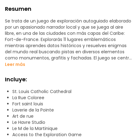
Resumen
Se trata de un juego de exploración autoguiado elaborado
por un apasionado narrador local y que se juega al aire
libre, en una de las ciudades con más capas del Caribe:
Fort-de-France. Explorarás 11 lugares emblemáticos
mientras aprendes datos históricos y resuelves enigmas
del mundo real buscando pistas en diversos elementos
como monumentos, grafitis y fachadas. El juego se centra
principalmente en el centro de la ciudad y te llevará por un
Leer más
paseo marítimo colonial, una biblioteca enviada desde
París, un mercado rebosante de especias y color, y calles
Incluye:
pintadas por artistas contemporáneos.
St. Louis Catholic Cathedral
Partiendo del Malecón, las paradas están espaciadas una
La Rue Coloree
media de 200 m, y se tarda unos 7 minutos en completar
Fort saint louis
cada una. En cada parada, resolverá un enigma y
Laverie de la Pointe
desbloqueará un nuevo capítulo.
Art de rue
Le Havre Studio
El juego es mejor por la mañana o a última hora de la
Le M de la Martinique
tarde, cuando la luz es dorada y el calor agradable. Lleve
Access to the Exploration Game