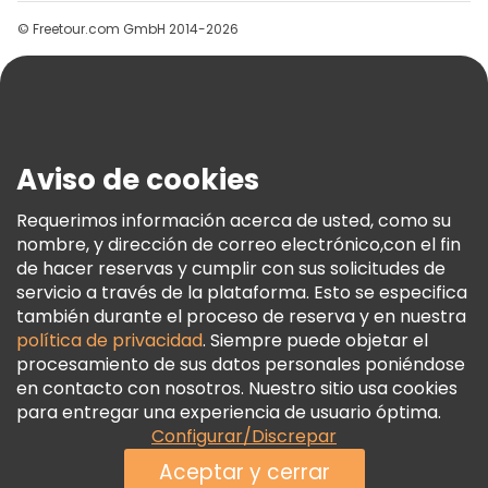
Grupos
© Freetour.com GmbH 2014-2026
Ayuda
Blog
Prensa
Seguridad Y Privacidad
Aviso de cookies
Términos E Información Legal
Política De Cookies
Requerimos información acerca de usted, como su
nombre, y dirección de correo electrónico,con el fin
Freetour Premios
de hacer reservas y cumplir con sus solicitudes de
Programa De Fidelidad
servicio a través de la plataforma. Esto se especifica
también durante el proceso de reserva y en nuestra
política de privacidad
. Siempre puede objetar el
procesamiento de sus datos personales poniéndose
en contacto con nosotros. Nuestro sitio usa cookies
para entregar una experiencia de usuario óptima.
Configurar/Discrepar
Aceptar y cerrar