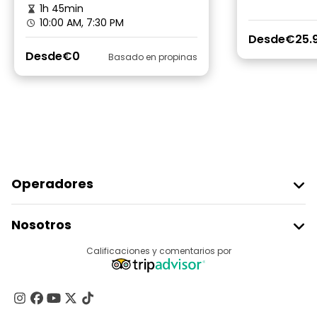
1h 45min
10:00 AM, 7:30 PM
Desde
€25.9
Desde
€0
Basado en propinas
Operadores
Unirse A Freetour
Nosotros
Acceder Como Proveedor
Destinos
Calificaciones y comentarios por
Programa De Afiliados
Acerca De Nosotros
Contacto