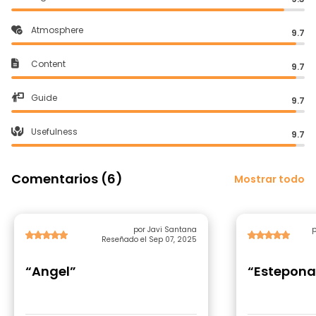
Atmosphere
9.7
Content
9.7
Guide
9.7
Usefulness
9.7
Comentarios (6)
Mostrar todo
por Javi Santana
p
Reseñado el Sep 07, 2025
“Angel”
“Estepona