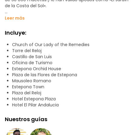
de la Costa del Sol».
Pero Estepona es mucho más que belleza: es una ciudad
Leer más
antigua, llena de historia, leyendas y misterios que esperan
ser descubiertos.
Incluye:
Durante este recorrido gratuito, exploraremos lo mejor de
Church of Our Lady of the Remedies
Estepona:
Torre del Reloj
Castillo de San Luis
• La histórica Plaza de las Flores
Oficina de Turismo
• El Museo Arqueológico, con piezas que datan de hace
Estepona Orchid House
más de 5000 años
Plaza de las Flores de Estepona
• La enigmática Torre del Reloj y la Iglesia de Los Remedios
Mausoleo Romano
• El Castillo de San Luis y su museo (tarifa adicional de 1 €)
Estepona Town
• Rincones con encanto perfectos para tus mejores fotos
Plaza del Reloj
• El espectacular Jardín Botánico de Orquídeas, que
Hotel Estepona Plaza
alberga la colección de orquídeas más extensa de Europa
Hotel El Pilar Andalucia
• Murales gigantes, esculturas y poesía al aire libre
Nuestros guías
Una experiencia llena de historia, arte, naturaleza, poesía y
secretos sorprendentes.