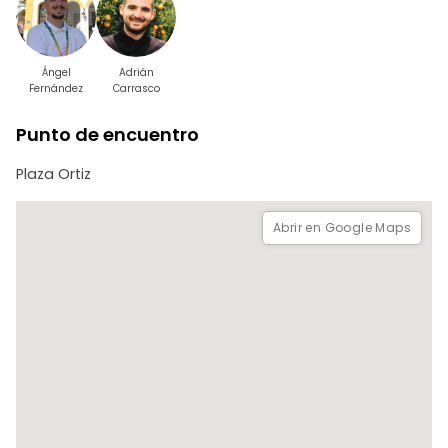
Reserva con al menos un día de antelación.
¡Ponte en contacto conmigo y descubre Estepona como
nunca antes!
Ángel
Adrián
Fernández
Carrasco
Punto de encuentro
Plaza Ortiz
Abrir en Google Maps