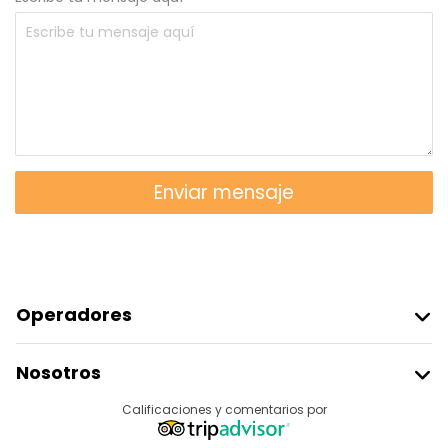
Enviar mensaje
Operadores
Unirse A Freetour
Nosotros
Acceder Como Proveedor
Destinos
Calificaciones y comentarios por
Programa De Afiliados
Acerca De Nosotros