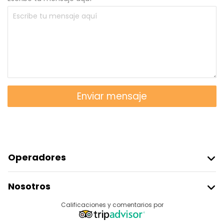
Enviar mensaje
Operadores
Unirse A Freetour
Nosotros
Acceder Como Proveedor
Destinos
Calificaciones y comentarios por
Programa De Afiliados
Acerca De Nosotros