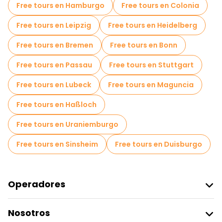
Free tours en Hamburgo
Free tours en Colonia
Tours en bicicleta en Düsseldorf
Free tours en Leipzig
Free tours en Heidelberg
Tours gastronómicos en Düsseldorf
Free tours en Bremen
Free tours en Bonn
Free tours cerca Basilika St. Lambertus
Free tours en Passau
Free tours en Stuttgart
Free tours cerca Old Town Hall
Free tours en Lubeck
Free tours en Maguncia
Free tours cerca Stadterhebungsmonument
Free tours en Haßloch
Free tours en Uraniemburgo
Free tours en Sinsheim
Free tours en Duisburgo
Operadores
Unirse A Freetour
Nosotros
Acceder Como Proveedor