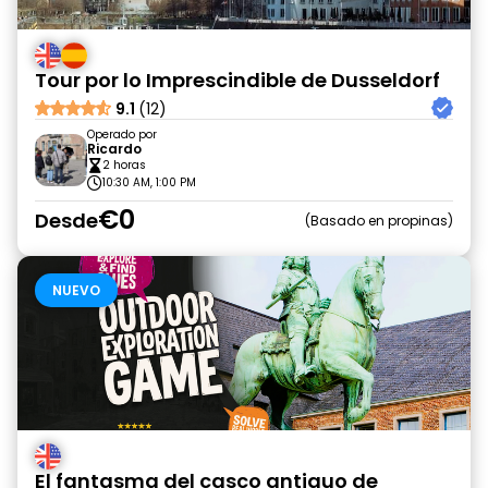
Tour por lo Imprescindible de Dusseldorf
9.1
(12)
Operado por
Ricardo
2 horas
10:30 AM, 1:00 PM
€0
Desde
Basado en propinas
NUEVO
El fantasma del casco antiguo de