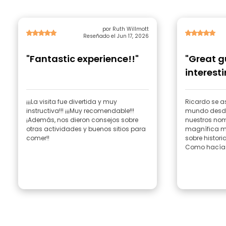
por Ruth Willmott
Reseñado el Jun 17, 2026
"Fantastic experience!!"
"Great 
interesti
¡¡¡La visita fue divertida y muy
Ricardo se as
instructiva!!! ¡¡¡Muy recomendable!!!
mundo desde 
¡Además, nos dieron consejos sobre
nuestros nom
otras actividades y buenos sitios para
magnífica m
comer!!
sobre histori
Como hacía.