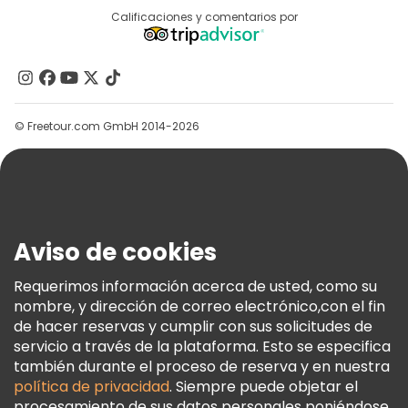
Destinos
Calificaciones y comentarios por
Programa De Afiliados
Acerca De Nosotros
Contacto
Grupos
© Freetour.com GmbH 2014-2026
Ayuda
Blog
Prensa
Seguridad Y Privacidad
Aviso de cookies
Términos E Información Legal
Política De Cookies
Requerimos información acerca de usted, como su
nombre, y dirección de correo electrónico,con el fin
Freetour Premios
de hacer reservas y cumplir con sus solicitudes de
Programa De Fidelidad
servicio a través de la plataforma. Esto se especifica
también durante el proceso de reserva y en nuestra
política de privacidad
. Siempre puede objetar el
procesamiento de sus datos personales poniéndose