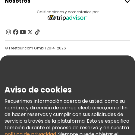
Nosotros
Acceder Como Proveedor
Destinos
Calificaciones y comentarios por
Programa De Afiliados
Acerca De Nosotros
Contacto
Grupos
© Freetour.com GmbH 2014-2026
Ayuda
Blog
Prensa
Seguridad Y Privacidad
Aviso de cookies
Términos E Información Legal
Política De Cookies
Requerimos información acerca de usted, como su
nombre, y dirección de correo electrónico,con el fin
Freetour Premios
de hacer reservas y cumplir con sus solicitudes de
Programa De Fidelidad
servicio a través de la plataforma. Esto se especifica
también durante el proceso de reserva y en nuestra
política de privacidad
. Siempre puede objetar el