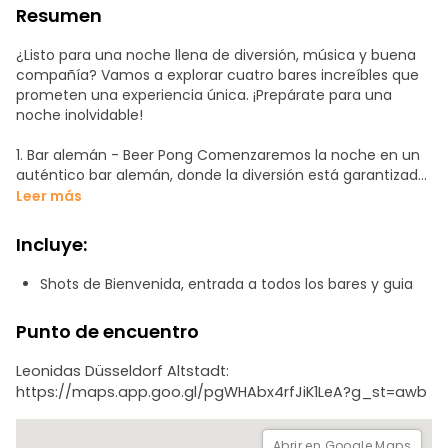
Resumen
¿Listo para una noche llena de diversión, música y buena
compañía? Vamos a explorar cuatro bares increíbles que
prometen una experiencia única. ¡Prepárate para una
noche inolvidable!
1. Bar alemán - Beer Pong Comenzaremos la noche en un
auténtico bar alemán, donde la diversión está garantizada.
Participa en nuestro Beer Pong y demuestra tus
Leer más
habilidades mientras disfrutas de la mejor cerveza local. ¡La
competición nunca ha sido tan divertida!
Incluye:
2. Karaoke Bar. Después de calentar, nos dirigiremos a un
Shots de Bienvenida, entrada a todos los bares y guia
bar karaoke donde podrás deslumbrar a todos con tu
talento para el canto.
Punto de encuentro
3. Bar de salsa. A continuación, nos moveremos al ritmo de
Leonidas Düsseldorf Altstadt:
la salsa en un animado bar donde podrás aprender
https://maps.app.goo.gl/pgWHAbx4rfJiK1LeA?g_st=awb
algunos pasos y bailar hasta caer rendido.
4. Pub irlandés. Para rematar la velada, nos dirigiremos a un
Abrir en Google Maps