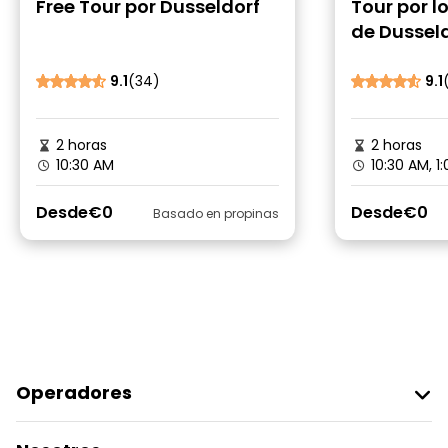
Free Tour por Dusseldorf
Tour por l
de Dussel
9.1
(34)
9.1
2 horas
2 horas
10:30 AM
10:30 AM, 1
Desde
€0
Desde
€0
Basado en propinas
Operadores
Unirse A Freetour