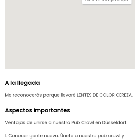
acogedor pub irlandés, donde podrá relajarse con una
pinta de Guinness y disfrutar de un ambiente cálido y
agradable.
No te pierdas esta oportunidad de vivir una noche llena de
diversión, cultura y buena música en Düsseldorf. Asegúrate
ya tu plaza y ven a disfrutar de una experiencia única en
nuestra ciudad.
A la llegada
Me reconocerás porque llevaré LENTES DE COLOR CEREZA.
Aspectos importantes
Ventajas de unirse a nuestro Pub Crawl en Düsseldorf:
1. Conocer gente nueva. Únete a nuestro pub crawl y