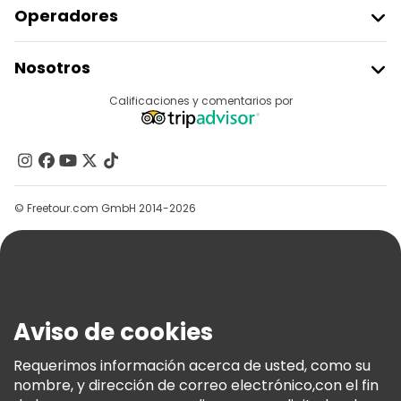
Operadores
Unirse A Freetour
Nosotros
Acceder Como Proveedor
Destinos
Calificaciones y comentarios por
Programa De Afiliados
Acerca De Nosotros
Contacto
Grupos
© Freetour.com GmbH 2014-2026
Ayuda
Blog
Prensa
Seguridad Y Privacidad
Aviso de cookies
Términos E Información Legal
Política De Cookies
Requerimos información acerca de usted, como su
nombre, y dirección de correo electrónico,con el fin
Freetour Premios