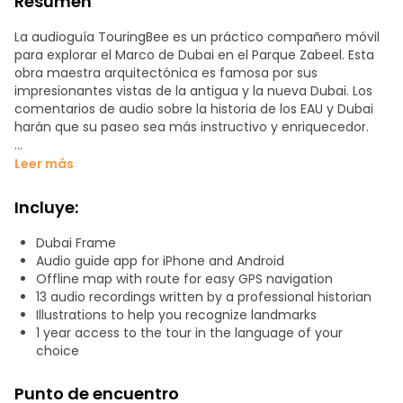
Resumen
La audioguía TouringBee es un práctico compañero móvil
para explorar el Marco de Dubai en el Parque Zabeel. Esta
obra maestra arquitectónica es famosa por sus
impresionantes vistas de la antigua y la nueva Dubai. Los
comentarios de audio sobre la historia de los EAU y Dubai
harán que su paseo sea más instructivo y enriquecedor.
Aprenderá sobre:
Leer más
- Por qué esta costa fue llamada en su día la "Costa de los
Incluye:
Piratas"
- Cómo un biólogo marino japonés estuvo a punto de
Dubai Frame
arruinar la economía de los Emiratos.
Audio guide app for iPhone and Android
- Cómo se construyó un Estado moderno, tecnológico y
Offline map with route for easy GPS navigation
poderoso en sólo 100 años.
13 audio recordings written by a professional historian
- Cuántos récords tiene Dubai en el Guinness de los
Illustrations to help you recognize landmarks
Récords.
1 year access to the tour in the language of your
- Dónde encontrar el auténtico encanto árabe en Dubai.
choice
Trece historias fascinantes, escritas por un historiador
Punto de encuentro
profesional, le ayudarán a comprender mejor Dubai, sus