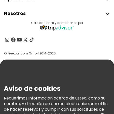
Unirse A Freetour
Nosotros
Acceder Como Proveedor
Destinos
Calificaciones y comentarios por
Programa De Afiliados
Acerca De Nosotros
Contacto
Grupos
© Freetour.com GmbH 2014-2026
Ayuda
Blog
Prensa
Seguridad Y Privacidad
Aviso de cookies
Términos E Información Legal
Política De Cookies
Requerimos información acerca de usted, como su
nombre, y dirección de correo electrónico,con el fin
Freetour Premios
de hacer reservas y cumplir con sus solicitudes de
Programa De Fidelidad