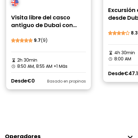
Excursión
Visita libre del casco
desde Dub
antiguo de Dubai con
exprés a l
paseo en Abra: Al Fahidi,
Sheikh Za
8.3
Creek y Zocos
9.7
(9)
4h 30min
8:00 AM
2h 30min
8:50 AM, 8:55 AM
+1 Más
Desde
€47.
Desde
€0
Basado en propinas
Operadores