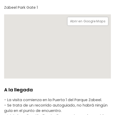
tradiciones y sus logros. También recibirá varios consejos
Zabeel Park Gate 1
útiles para que su visita sea aún más memorable.
Abrir en Google Maps
A la llegada
- La visita comienza en la Puerta 1 del Parque Zabeel.
- Se trata de un recorrido autoguiado, no habrá ningún
guía en el punto de encuentro.