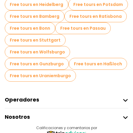
Free tours en Heidelberg
Free tours en Potsdam
Free tours cerca Semperoper Dresden
Free tours en Bamberg
Free tours en Ratisbona
Free tours cerca Dresden Castle
Free tours en Bonn
Free tours en Passau
Free tours en Stuttgart
Free tours en Wolfsburgo
Free tours en Gunzburgo
Free tours en Haßloch
Free tours en Uraniemburgo
Operadores
Unirse A Freetour
Nosotros
Acceder Como Proveedor
Destinos
Calificaciones y comentarios por
Programa De Afiliados