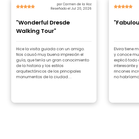
por Carmen de la Hoz
Reseñado el Jul 20, 2026
"Wonderful Dresde
"Fabulou
Walking Tour"
Hice la visita guiada con un amigo.
Elvira tiene
Nos causó muy buena impresión el
y conoce muy
guía, que tenía un gran conocimiento
explicó todo
de la historia y los estilos
interesante 
arquitectónicos de los principales
rincones inc
monumentos de la ciudad....
no habríamos