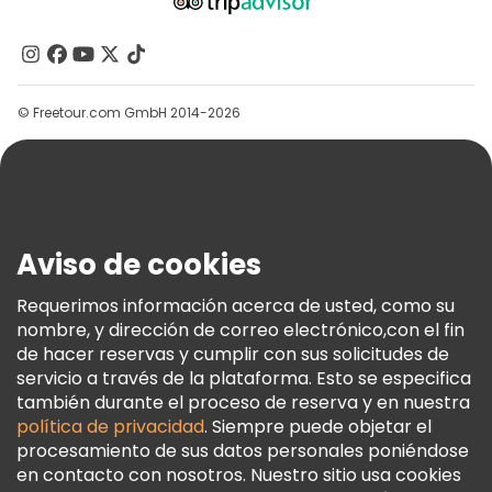
Acerca De Nosotros
Contacto
Grupos
© Freetour.com GmbH 2014-2026
Ayuda
Blog
Prensa
Seguridad Y Privacidad
Aviso de cookies
Términos E Información Legal
Política De Cookies
Requerimos información acerca de usted, como su
nombre, y dirección de correo electrónico,con el fin
Freetour Premios
de hacer reservas y cumplir con sus solicitudes de
Programa De Fidelidad
servicio a través de la plataforma. Esto se especifica
también durante el proceso de reserva y en nuestra
política de privacidad
. Siempre puede objetar el
procesamiento de sus datos personales poniéndose
en contacto con nosotros. Nuestro sitio usa cookies