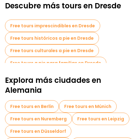
Descubre más tours en Dresde
Free tours imprescindibles en Dresde
Free tours históricos a pie en Dresde
Free tours culturales a pie en Dresde
Free tours a pie para familias en Dresde
Tours autoguiados en Dresde
Explora más ciudades en
Free tour por el casco antiguo en Dresde
Alemania
Free tours nocturnos a pie en Dresde
Free tours en Berlín
Free tours en Múnich
Tours en bicicleta en Dresde
Free tours en Nuremberg
Free tours en Leipzig
Tours gastronómicos en Dresde
Free tours en Düsseldorf
Free tours cerca Zwinger