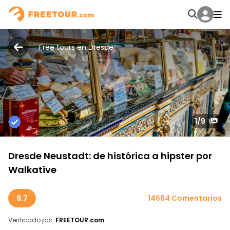
Free tours en Dresde
1
/9
Dresde Neustadt: de histórica a hipster por
Walkative
9.7
14684 Comentarios
Verificado por:
FREETOUR.com