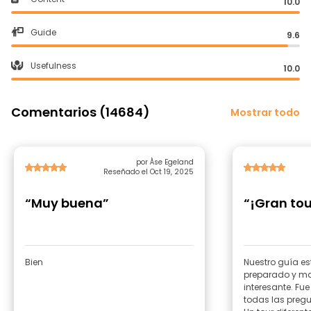
10.0
Guide
9.6
Usefulness
10.0
Comentarios (14684)
Mostrar todo
por Åse Egeland
Reseñado el Oct 19, 2025
“Muy buena”
“¡Gran tou
Bien
Nuestro guía e
preparado y ma
interesante. Fu
todas las pregu