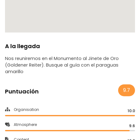
Albertplatz
Scheune
Kunsthofpassage
Cruce Assi-Eck
Martin-Luther-Platz
Antiguo cementerio judío
Pfunds Molkerei
A la llegada
Nos reuniremos en el Monumento al Jinete de Oro
(Goldener Reiter). Busque al guía con el paraguas
amarillo
9.7
Puntuación
Organisation
10.0
Atmosphere
9.6
Content