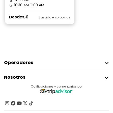
2h 15min
10:30 AM, 11:00 AM
Desde
€0
Basado en propinas
Operadores
Unirse A Freetour
Nosotros
Acceder Como Proveedor
Destinos
Calificaciones y comentarios por
Programa De Afiliados
Acerca De Nosotros
Contacto
Grupos