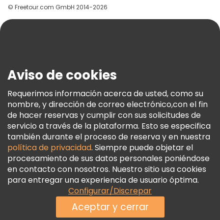
© Freetour.com GmbH 2014-2026
Ayuda
Blog
Prensa
Seguridad Y Privacidad
Aviso de cookies
Términos E Información Legal
Política De Cookies
Requerimos información acerca de usted, como su
nombre, y dirección de correo electrónico,con el fin
Freetour Premios
de hacer reservas y cumplir con sus solicitudes de
Programa De Fidelidad
servicio a través de la plataforma. Esto se especifica
también durante el proceso de reserva y en nuestra
política de privacidad
. Siempre puede objetar el
procesamiento de sus datos personales poniéndose
en contacto con nosotros. Nuestro sitio usa cookies
para entregar una experiencia de usuario óptima.
Configurar/Discrepar
Aceptar y cerrar