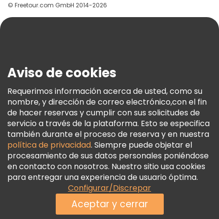
© Freetour.com GmbH 2014-2026
Ayuda
Blog
Prensa
Seguridad Y Privacidad
Aviso de cookies
Términos E Información Legal
Política De Cookies
Requerimos información acerca de usted, como su
nombre, y dirección de correo electrónico,con el fin
Freetour Premios
de hacer reservas y cumplir con sus solicitudes de
Programa De Fidelidad
servicio a través de la plataforma. Esto se especifica
también durante el proceso de reserva y en nuestra
política de privacidad
. Siempre puede objetar el
procesamiento de sus datos personales poniéndose
en contacto con nosotros. Nuestro sitio usa cookies
para entregar una experiencia de usuario óptima.
Configurar/Discrepar
Aceptar y cerrar