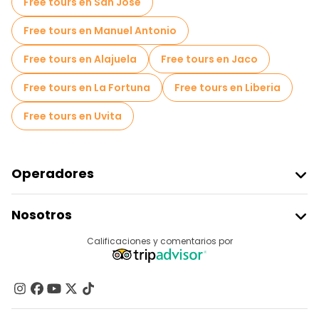
Free tours en San José
Free tours en Manuel Antonio
Free tours en Alajuela
Free tours en Jaco
Free tours en La Fortuna
Free tours en Liberia
Free tours en Uvita
Operadores
Unirse A Freetour
Nosotros
Acceder Como Proveedor
Destinos
Calificaciones y comentarios por
Programa De Afiliados
Acerca De Nosotros
Contacto
Grupos