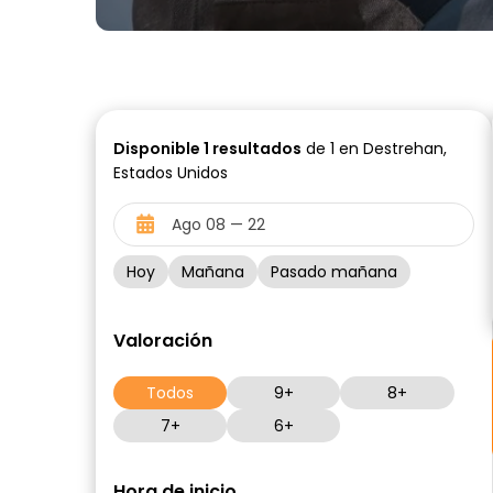
Disponible
1
resultados
de 1 en Destrehan,
Estados Unidos
Hoy
Mañana
Pasado mañana
Valoración
Todos
9+
8+
7+
6+
Hora de inicio