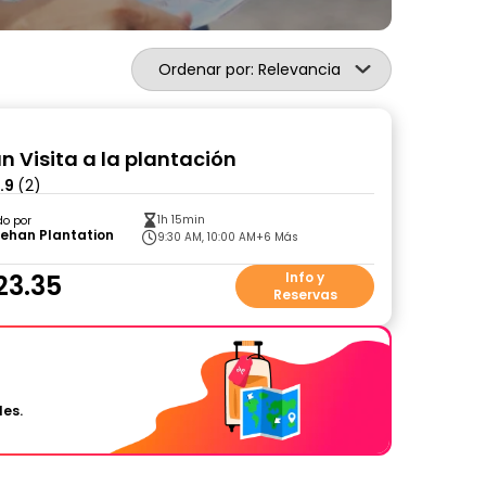
Ordenar por: Relevancia
n Visita a la plantación
.9
(2)
1h 15min
do por
rehan Plantation
9:30 AM, 10:00 AM
+6 Más
23.35
Info y
Reservas
les.