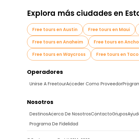
Explora más ciudades en Est
Free tours en Austin
Free tours en Maui
Free tours en Anaheim
Free tours en Anch
Free tours en Waycross
Free tours en Tac
Operadores
Unirse A Freetour
Acceder Como Proveedor
Program
Nosotros
Destinos
Acerca De Nosotros
Contacto
Grupos
Ayud
Programa De Fidelidad