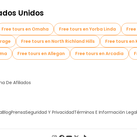
ados Unidos
Free tours en Omaha
Free tours en Yorba Linda
Free
orage
Free tours en North Richland Hills
Free tours en 
oma
Free tours en Allegan
Free tours en Arcadia
F
a De Afiliados
a
Blog
Prensa
Seguridad Y Privacidad
Términos E Información Lega