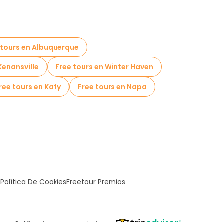
 tours en Albuquerque
Kenansville
Free tours en Winter Haven
ree tours en Katy
Free tours en Napa
l
Política De Cookies
Freetour Premios