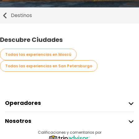
Destinos
Descubre Ciudades
Todas las experiencias en Moscú
Todas las experiencias en San Petersburgo
Operadores
Unirse A Freetour
Nosotros
Acceder Como Proveedor
Destinos
Calificaciones y comentarios por
Programa De Afiliados