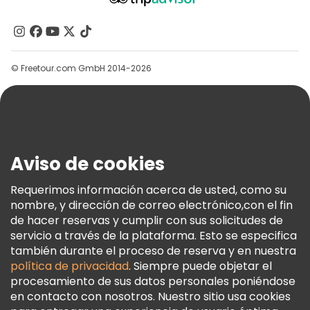
Acerca De Nosotros
Contacto
Grupos
© Freetour.com GmbH 2014-2026
Ayuda
Blog
Prensa
Seguridad Y Privacidad
Aviso de cookies
Términos E Información Legal
Política De Cookies
Requerimos información acerca de usted, como su
nombre, y dirección de correo electrónico,con el fin
Freetour Premios
de hacer reservas y cumplir con sus solicitudes de
Programa De Fidelidad
servicio a través de la plataforma. Esto se especifica
también durante el proceso de reserva y en nuestra
política de privacidad
. Siempre puede objetar el
procesamiento de sus datos personales poniéndose
en contacto con nosotros. Nuestro sitio usa cookies