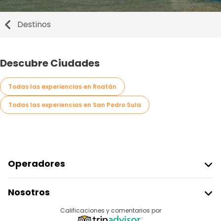
Destinos
Descubre Ciudades
Todas las experiencias en Roatán
Todas las experiencias en San Pedro Sula
Operadores
Unirse A Freetour
Nosotros
Acceder Como Proveedor
Destinos
Calificaciones y comentarios por
Programa De Afiliados