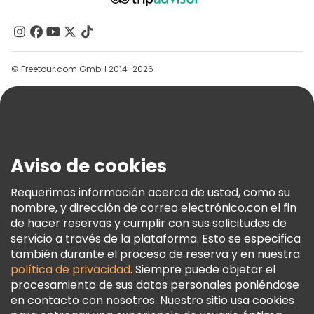
Acerca De Nosotros
Contacto
Grupos
© Freetour.com GmbH 2014-2026
Ayuda
Blog
Prensa
Seguridad Y Privacidad
Aviso de cookies
Términos E Información Legal
Política De Cookies
Requerimos información acerca de usted, como su
nombre, y dirección de correo electrónico,con el fin
Freetour Premios
de hacer reservas y cumplir con sus solicitudes de
Programa De Fidelidad
servicio a través de la plataforma. Esto se especifica
también durante el proceso de reserva y en nuestra
política de privacidad
. Siempre puede objetar el
procesamiento de sus datos personales poniéndose
en contacto con nosotros. Nuestro sitio usa cookies