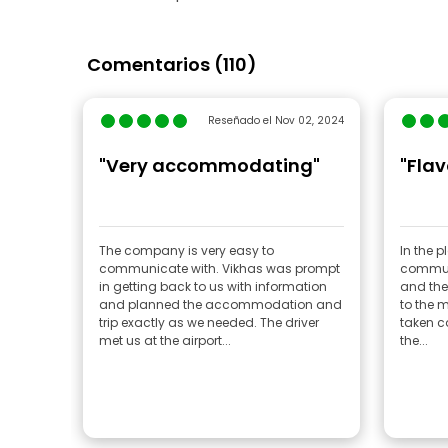
Comentarios (110)
Reseñado el Nov 02, 2024
"Very accommodating"
"Flav
The company is very easy to
In the p
communicate with. Vikhas was prompt
commun
in getting back to us with information
and the
and planned the accommodation and
to the m
trip exactly as we needed. The driver
taken c
met us at the airport...
the...