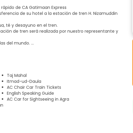
más rápido de CA Gatimaan Express
sferencia de su hotel a la estación de tren H. Nizamuddin
gua, té y desayuno en el tren.
tación de tren será realizada por nuestro representante y
illas del mundo.
ios interesantes.
rzo buffet.
 rico patrimonio de artesanías o libre en el ocio. Uno puede
Dulces o Después de un día de agitada gira disfrutar de
Taj Mahal
Itmad-ud-Daula
r su tren a Delhi.
AC Chair Car Train Tickets
tella de agua, jugo envasado, aperitivos y té / café
English Speaking Guide
ntrará con usted en la entrada del restaurante Comesum.
AC Car for Sightseeing in Agra
el.
an