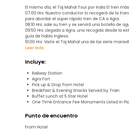
El mismo día, el Taj Mahal Tour por India El tren 
07:00 Hrs: Nuestro conductor lo recogerá de la tran
para abordar el súper rápido tren de CA a Agra.
08:10 Hrs: sale su tren y se servirá una botella de a
09:50 Hrs: Llegada a Agra, una recogida desde la es
guía de habla inglesa.
10:00 Hrs: Visite el Taj Mahal una de las siete marav
12:00 Hrs: Visite Agra Fort un vasto museo de edific
Leer más
13:30 Hrs: traslado al hotel 5 estrellas para el almue
14:30 Hrs: Visita I'timād-ud-Daulah (Baby Taj).
Incluye:
15:30 Hrs: Tarde libre para explorar el Bazar de Agra
comprar la artesanía de mármol más famosa allí / 
Railway Station
Masaje Corporal Relajante (Base de Pago Directo)
Agra Fort
17:00 Hrs: traslado a la estación de tren para aborda
Pick up & Drop from Hotel
17:50 Hrs: el tren sale de Agra, se le servirá una bo
Breakfast & Evening Snacks Served by Train
19:30 Hrs: Llegada a Delhi, nuestro chofer se enco
Buffet Lunch at 5 Star Hotel
Puerta fuera de la plataforma 1 y traslado de su hot
One Time Entrance Fee Monuments Listed in Pl
Punto de encuentro
From Hotel