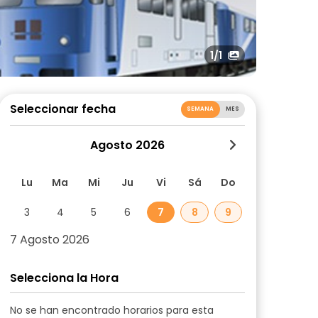
1
/1
Seleccionar fecha
SEMANA
MES
Agosto 2026
Lu
Ma
Mi
Ju
Vi
Sá
Do
3
4
5
6
7
8
9
7 Agosto 2026
Selecciona la Hora
No se han encontrado horarios para esta