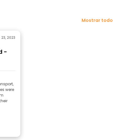
Mostrar todo
 23, 2023
d -
ansport,
es were
am
heir