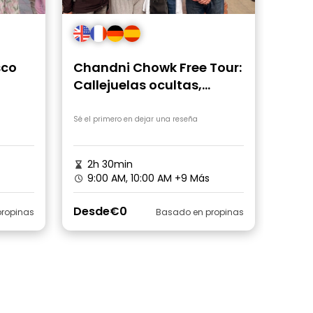
sco
Chandni Chowk Free Tour:
Callejuelas ocultas,
templos, mercado de
especias y TukTuk
Sé el primero en dejar una reseña
2h 30min
9:00 AM, 10:00 AM
+9 Más
Desde
€0
ropinas
Basado en propinas