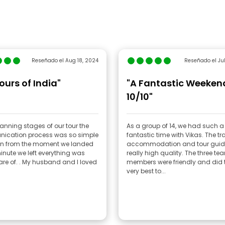
Reseñado el Aug 18, 2024
Reseñado el Jul
ours of India"
"A Fantastic Weeken
10/10"
lanning stages of our tour the
As a group of 14, we had such a
ication process was so simple
fantastic time with Vikas. The tr
n from the moment we landed
accommodation and tour guid
inute we left everything was
really high quality. The three te
are of. . My husband and I loved
members were friendly and did t
very best to...