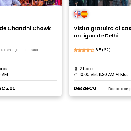
 de Chandni Chowk
Visita gratuita al ca
antiguo de Delhi
8.5
(62)
imero en dejar una reseña
oras
2 horas
0 AM
10:00 AM, 11:30 AM
+1 Más
e
€5.00
Desde
€0
Basado en p