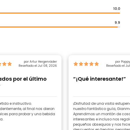
10.0
9.9
por Artur Hergenräder
por Popp
Reseñado el Jul 08, 2026
Reseñado el Jul
dos por el último
“¡Qué interesante!”
”
rtido e instructivo.
¡Disfrutad de una visita estupe
dentemente, al final nos dieron
nuestro fantástico guía, Gianm
lces para probar y una bebida
Aprendimos un montón de cos
a.
interesantes e incluso nos rega
pequeños obsequios y nos hici
descuentos en tiendas geniales,