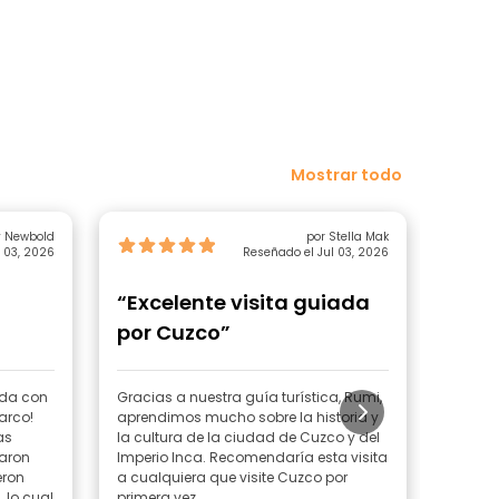
Mostrar todo
y Newbold
por Stella Mak
 03, 2026
Reseñado el Jul 03, 2026
“Excelente visita guiada
“Enr
por Cuzco”
nda con
Gracias a nuestra guía turística, Rumi,
Tuvimo
arco!
aprendimos mucho sobre la historia y
visita
as
la cultura de la ciudad de Cuzco y del
compar
laron
Imperio Inca. Recomendaría esta visita
conoci
eron
a cualquiera que visite Cuzco por
coloni
 lo cual
primera vez.
momen