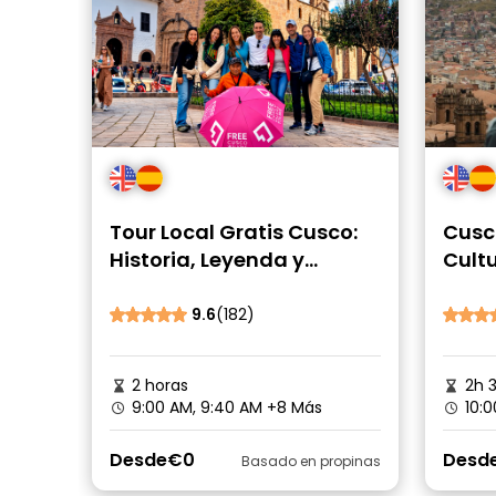
Tour Local Gratis Cusco:
Cusco
Historia, Leyenda y
Cultu
Cultura
9.6
(182)
2 horas
2h 
9:00 AM, 9:40 AM
+8 Más
10:0
Desde
€0
Desd
Basado en propinas