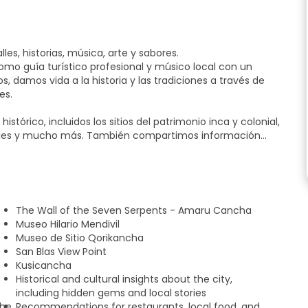
es, historias, música, arte y sabores.
mo guía turístico profesional y músico local con un
s, damos vida a la historia y las tradiciones a través de
es.
tórico, incluidos los sitios del patrimonio inca y colonial,
ocales y mucho más. También compartimos información
imbolismo, los mercados y la cultura gastronómica local,
a observar, hacer preguntas y conectar de verdad con el
rmación, sino una experiencia completa y memorable.
The Wall of the Seven Serpents - Amaru Cancha
das u horarios alternativos. No dude en escribir y/o
Museo Hilario Mendivil
mos ponernos en contacto con usted en caso de eventos
Museo de Sitio Qorikancha
San Blas View Point
Kusicancha
 la ciudad de los Incas - no sólo un tour, sino una
Historical and cultural insights about the city,
 y buen rollo.
including hidden gems and local stories
the
Recommendations for restaurants, local food, and