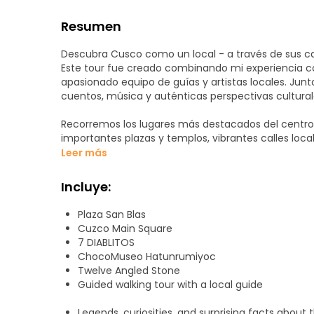
Resumen
Descubra Cusco como un local - a través de sus call
Este tour fue creado combinando mi experiencia co
apasionado equipo de guías y artistas locales. Junto
cuentos, música y auténticas perspectivas cultural
Recorremos los lugares más destacados del centro his
importantes plazas y templos, vibrantes calles l
sobre la vida cotidiana, las creencias, el arte, el s
Leer más
todo ello con energía positiva y auténtica pasión.
Caminamos a un ritmo cómodo, dejando tiempo par
Incluye:
entorno. Nuestro objetivo es ofrecer no sólo info
Plaza San Blas
Si lo desea, también podemos organizar visitas priva
Cuzco Main Square
compartir un número de WhatsApp, para que poda
7 DIABLITOS
especiales.
ChocoMuseo Hatunrumiyoc
Twelve Angled Stone
Únete a nosotros y descubre el verdadero espíritu de
Guided walking tour with a local guide
auténtica experiencia local llena de historia, cultura
Legends, curiosities, and surprising facts about 