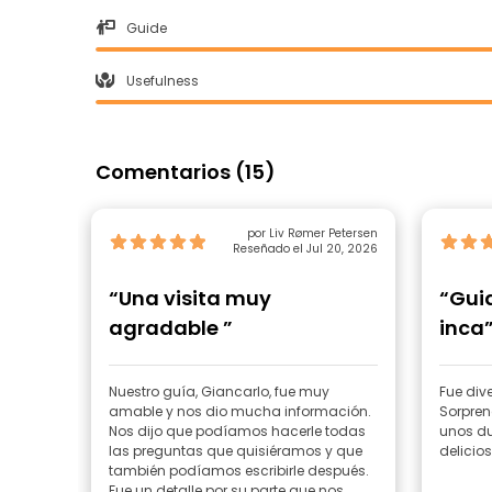
Guide
Usefulness
Comentarios (15)
por Liv Rømer Petersen
Reseñado el Jul 20, 2026
“Una visita muy
“Guia
agradable ”
inca
Nuestro guía, Giancarlo, fue muy
Fue dive
amable y nos dio mucha información.
Sorpren
Nos dijo que podíamos hacerle todas
unos du
las preguntas que quisiéramos y que
delicios
también podíamos escribirle después.
Fue un detalle por su parte que nos