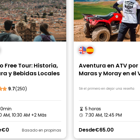
 Free Tour: Historia,
Aventura en ATV por
ra y Bebidas Locales
Maras y Moray en el 
Sagrado
9.7
(250)
Sé el primero en dejar una reseña
30min
5 horas
0 AM, 10:30 AM
+2 Más
7:30 AM, 12:45 PM
e
€0
Desde
€65.00
Basado en propinas