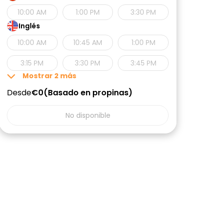
10:00 AM
1:00 PM
3:30 PM
Inglés
10:00 AM
10:45 AM
1:00 PM
3:15 PM
3:30 PM
3:45 PM
Mostrar
2
más
Desde
€0
Basado en propinas
No disponible