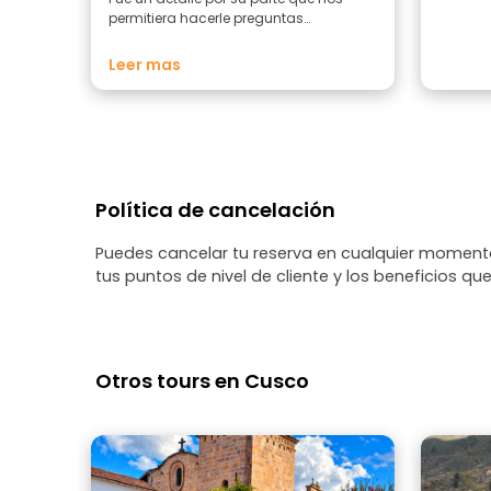
permitiera hacerle preguntas
adicionales. Pudimos disfrutar tanto de
la historia y la cultura como de la
Leer mas
elaboración del chocolate y de
algunas bebidas locales.
Política de cancelación
Puedes cancelar tu reserva en cualquier momento
tus puntos de nivel de cliente y los beneficios que
Otros tours en Cusco