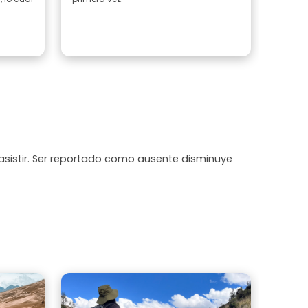
entusi
recome
con En
Leer 
asistir. Ser reportado como ausente disminuye