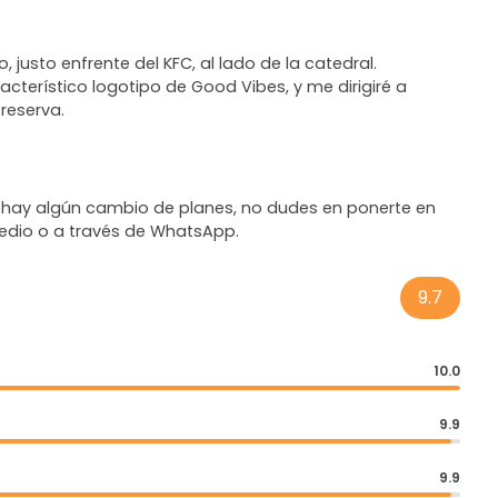
justo enfrente del KFC, al lado de la catedral.
terístico logotipo de Good Vibes, y me dirigiré a
reserva.
si hay algún cambio de planes, no dudes en ponerte en
edio o a través de WhatsApp.
9.7
10.0
9.9
9.9