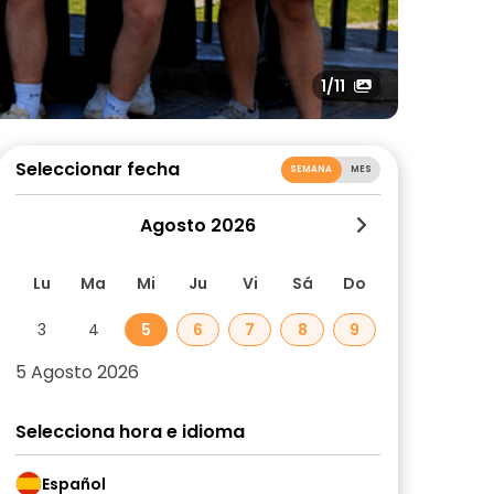
1
/11
Seleccionar fecha
SEMANA
MES
Agosto 2026
Lu
Ma
Mi
Ju
Vi
Sá
Do
3
4
5
6
7
8
9
5 Agosto 2026
Selecciona hora e idioma
Español