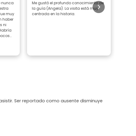
e nunca
Me gustó el profundo conocimiento de
Angi fu
estra
la guía (Angela). La visita está muy
fácil e
 fue muy
centrada en la historia.
conoce
dio in
s ni
sobre e
Habría
el desa
pocos
en gen
a
guía ex
rápido
sólo d
Leer 
de
recom
asistir. Ser reportado como ausente disminuye