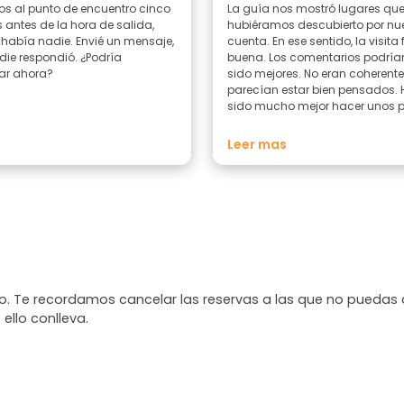
s al punto de encuentro cinco
La guía nos mostró lugares qu
 antes de la hora de salida,
hubiéramos descubierto por nu
 nadie. Envié un mensaje,
cuenta. En ese sentido, la visita
 respondió. ¿Podría
buena. Los comentarios podrían haber
ar ahora?
sido mejores. No eran coherente
parecían estar bien pensados. 
sido mucho mejor hacer unos 
comentarios relevantes en cad
parada. La guía hablaba muy 
Leer mas
y, a veces, su acento era difícil 
entender.
. Te recordamos cancelar las reservas a las que no puedas 
 ello conlleva.