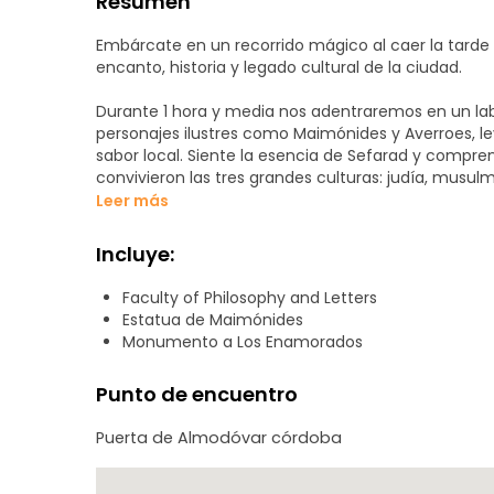
Resumen
Embárcate en un recorrido mágico al caer la tarde 
encanto, historia y legado cultural de la ciudad.
Durante 1 hora y media nos adentraremos en un labe
personajes ilustres como Maimónides y Averroes, le
sabor local. Siente la esencia de Sefarad y compr
convivieron las tres grandes culturas: judía, musul
Leer más
Además, descubrirás secretos y curiosidades que so
caer el sol y admirarás la arquitectura histórica qu
Incluye:
Faculty of Philosophy and Letters
Estatua de Maimónides
Monumento a Los Enamorados
Punto de encuentro
Puerta de Almodóvar córdoba