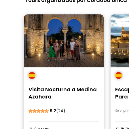
Tours organizados por Cordoba Unica
Visita Nocturna a Medina
Esca
Azahara
Para
9.2
(24)
Sé el pr