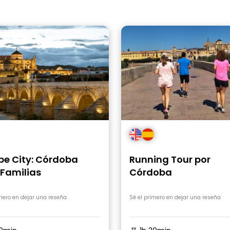
pe City: Córdoba
Running Tour por
 Familias
Córdoba
imero en dejar una reseña
Sé el primero en dejar una reseña