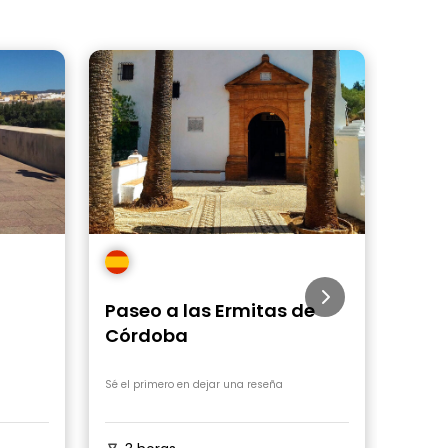
Paseo a las Ermitas de
Tour
Córdoba
Enca
Cór
Sé el primero en dejar una reseña
Sé el p