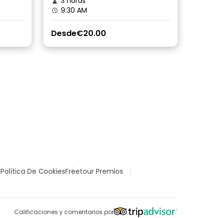
3 horas
2 h
9:30 AM
9:4
Desde
€20.00
Desd
l
Política De Cookies
Freetour Premios
Calificaciones y comentarios por