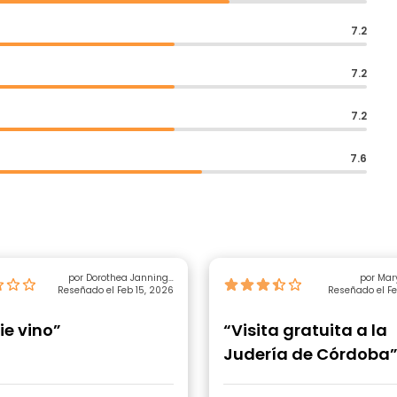
7.2
7.2
7.2
7.6
por Dorothea Janning-
por Mar
Reseñado el Feb 15, 2026
Többen
Reseñado el Fe
ie vino”
“Visita gratuita a la
Judería de Córdoba