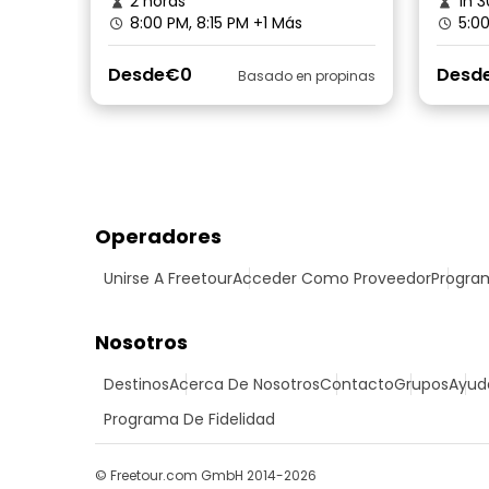
2 horas
1h 3
8:00 PM, 8:15 PM
+1 Más
5:0
Desde
€0
Desd
Basado en propinas
Operadores
Unirse A Freetour
Acceder Como Proveedor
Program
Nosotros
Destinos
Acerca De Nosotros
Contacto
Grupos
Ayud
Programa De Fidelidad
© Freetour.com GmbH 2014-2026