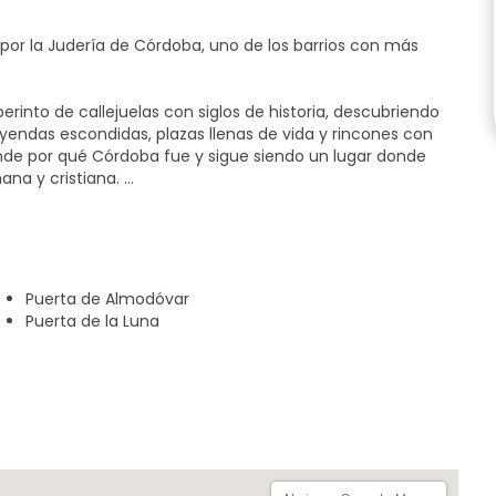
por la Judería de Córdoba, uno de los barrios con más
rinto de callejuelas con siglos de historia, descubriendo
yendas escondidas, plazas llenas de vida y rincones con
ende por qué Córdoba fue y sigue siendo un lugar donde
mana y cristiana.
lo un guía local conoce, disfrutarás del ambiente único al
e define este barrio incomparable.
Puerta de Almodóvar
Puerta de la Luna