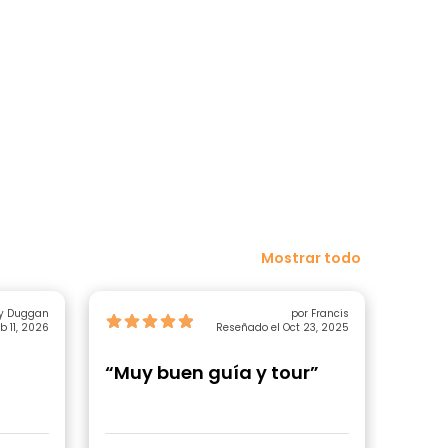
Mostrar todo
y Duggan
por Francis
b 11, 2026
Reseñado el Oct 23, 2025
“Muy buen guía y tour”
“Gra
”