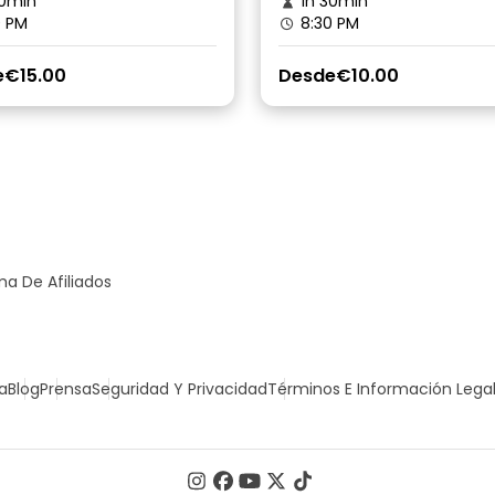
0min
1h 30min
0 PM
8:30 PM
e
€15.00
Desde
€10.00
a De Afiliados
a
Blog
Prensa
Seguridad Y Privacidad
Términos E Información Lega