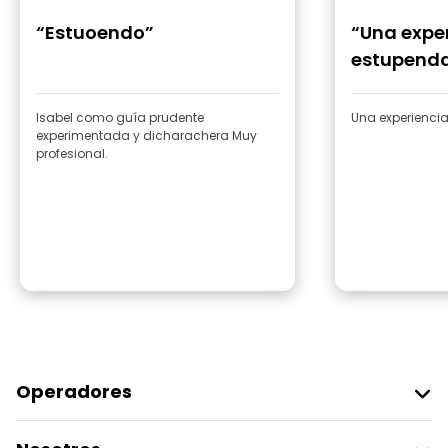
“Estuoendo”
“Una expe
estupenda
Isabel como guía prudente
Una experienci
experimentada y dicharachera Muy
profesional.
Operadores
Unirse A Freetour