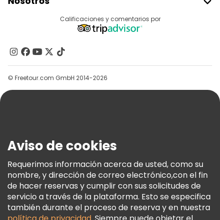
Nosotros
Acceder Como Proveedor
Destinos
Calificaciones y comentarios por
Programa De Afiliados
Acerca De Nosotros
Contacto
Grupos
© Freetour.com GmbH 2014-2026
Ayuda
Blog
Prensa
Seguridad Y Privacidad
Aviso de cookies
Términos E Información Legal
Política De Cookies
Requerimos información acerca de usted, como su
nombre, y dirección de correo electrónico,con el fin
Freetour Premios
de hacer reservas y cumplir con sus solicitudes de
Programa De Fidelidad
servicio a través de la plataforma. Esto se especifica
también durante el proceso de reserva y en nuestra
política de privacidad
. Siempre puede objetar el