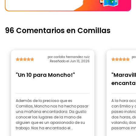
96 Comentarios en Comillas
por carlota hernandez ruiz
po
Reseñado el Jun 13, 2026
"Un 10 para Moncho!"
"Maravi
encanta
Además de lo precioso que es
A la hora a
Comillas, Moncho nos ha hecho pasar
con Emilio y
una mañana encantadora. Da gusto
paseo inolvid
conocer los lugares de la mano de
dos horas, d
alguien que es un apasionado de su
volando, dos
trabajo. Nos ha encantado el...
pasamos inme