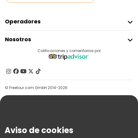
Operadores
Unirse A Freetour
Nosotros
Acceder Como Proveedor
Destinos
Calificaciones y comentarios por
Programa De Afiliados
Acerca De Nosotros
Contacto
Grupos
© Freetour.com GmbH 2014-2026
Ayuda
Blog
Prensa
Seguridad Y Privacidad
Aviso de cookies
Términos E Información Legal