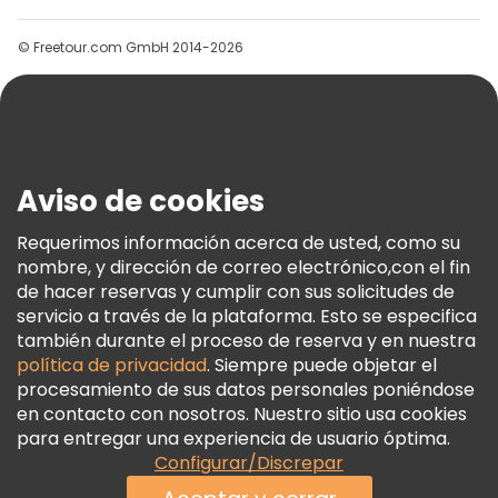
Grupos
© Freetour.com GmbH 2014-2026
Ayuda
Blog
Prensa
Seguridad Y Privacidad
Aviso de cookies
Términos E Información Legal
Política De Cookies
Requerimos información acerca de usted, como su
nombre, y dirección de correo electrónico,con el fin
Freetour Premios
de hacer reservas y cumplir con sus solicitudes de
Programa De Fidelidad
servicio a través de la plataforma. Esto se especifica
también durante el proceso de reserva y en nuestra
política de privacidad
. Siempre puede objetar el
procesamiento de sus datos personales poniéndose
en contacto con nosotros. Nuestro sitio usa cookies
para entregar una experiencia de usuario óptima.
Configurar/Discrepar