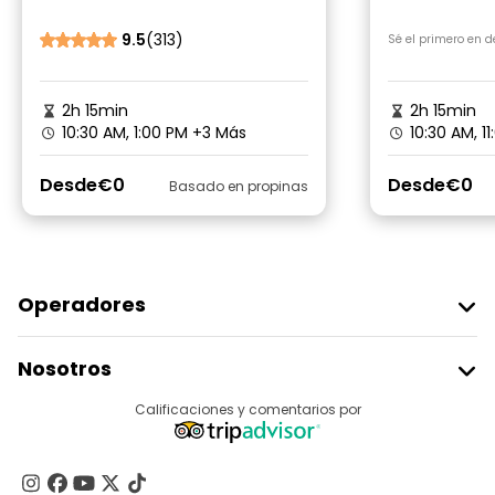
9.5
(313)
Sé el primero en 
2h 15min
2h 15min
10:30 AM, 1:00 PM
+3 Más
10:30 AM, 1
Desde
€0
Desde
€0
Basado en propinas
Operadores
Unirse A Freetour
Nosotros
Acceder Como Proveedor
Destinos
Calificaciones y comentarios por
Programa De Afiliados
Acerca De Nosotros
Contacto