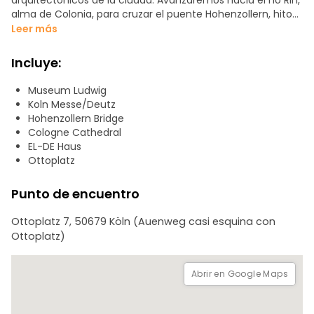
arquitectónicos de la ciudad. Avanzaremos hacia el río Rin,
alma de Colonia, para cruzar el puente Hohenzollern, hito
de la ingeniería y punto estratégico en la II Guerra Mundial.
Leer más
Visitaremos el Museo Ludwig, referente artístico marcado
Incluye:
por el icónico grafiti de la banana.
Museum Ludwig
Pasearemos hasta la Catedral, donde descubriremos su
Koln Messe/Deutz
etapa más sombría bajo el régimen nazi.
Hohenzollern Bridge
Cologne Cathedral
Continuaremos hacia el antiguo museo de la ciudad para
EL-DE Haus
ver su coche alado y conocer los vínculos de marcas
Ottoplatz
famosas con Hitler.
Punto de encuentro
Finalizamos en la antigua sede de la Gestapo, hoy
convertida en un memorial dedicado a las víctimas del
Ottoplatz 7, 50679 Köln (Auenweg casi esquina con
Holocausto.
Ottoplatz)
Abrir en Google Maps