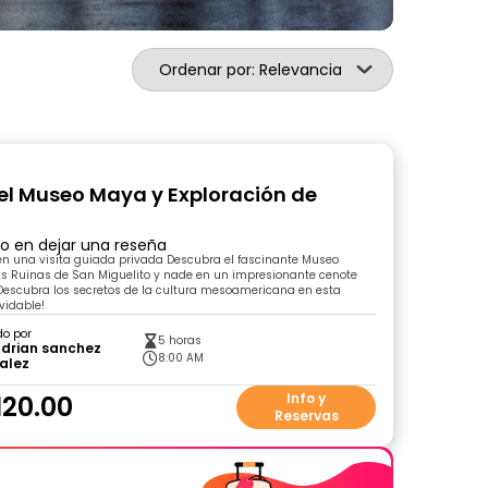
Ordenar por: Relevancia
el Museo Maya y Exploración de
ro en dejar una reseña
 una visita guiada privada Descubra el fascinante Museo
as Ruinas de San Miguelito y nade en un impresionante cenote
Descubra los secretos de la cultura mesoamericana en esta
vidable!
do por
5 horas
Adrian sanchez
8:00 AM
alez
120.00
Info y
Reservas