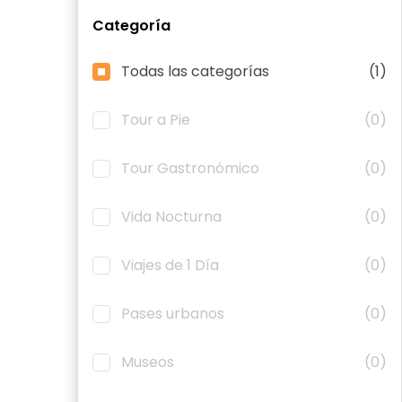
Categoría
Todas las categorías
(1)
Tour a Pie
(0)
Tour Gastronómico
(0)
Vida Nocturna
(0)
Viajes de 1 Día
(0)
Pases urbanos
(0)
Museos
(0)