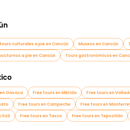
ún
tours culturales a pie en Cancún
Museos en Cancún
 nocturnos a pie en Cancún
Tours gastronómicos en Can
ico
 en Oaxaca
Free tours en Mérida
Free tours en Vallad
uato
Free tours en Campeche
Free tours en Monterre
 Itzá
Free tours en Taxco
Free tours en Tepoztlán