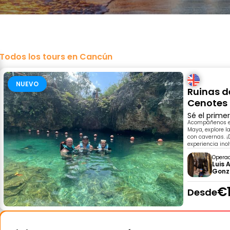
Todos los tours en Cancún
NUEVO
Ruinas d
Cenotes
Sé el prime
Acompáñenos en
Maya, explore l
con cavernas. ¡
experiencia inol
Opera
Luis 
Gonz
€
Desde