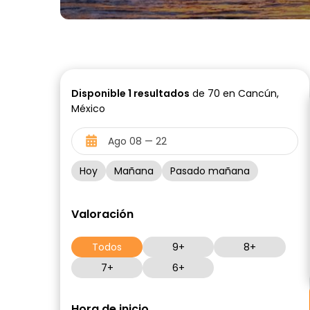
Disponible
1
resultados
de 70 en Cancún,
México
Hoy
Mañana
Pasado mañana
Valoración
Todos
9+
8+
7+
6+
Hora de inicio