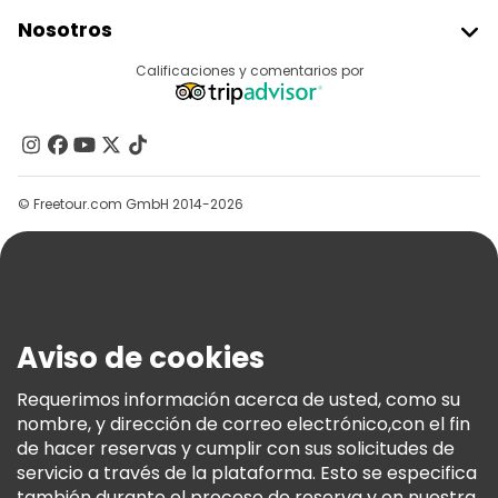
Unirse A Freetour
Nosotros
Acceder Como Proveedor
Destinos
Calificaciones y comentarios por
Programa De Afiliados
Acerca De Nosotros
Contacto
Grupos
© Freetour.com GmbH 2014-2026
Ayuda
Blog
Prensa
Seguridad Y Privacidad
Aviso de cookies
Términos E Información Legal
Política De Cookies
Requerimos información acerca de usted, como su
nombre, y dirección de correo electrónico,con el fin
Freetour Premios
de hacer reservas y cumplir con sus solicitudes de
Programa De Fidelidad
servicio a través de la plataforma. Esto se especifica
también durante el proceso de reserva y en nuestra