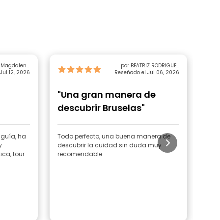
a Magdalena
por BEATRIZ RODRIGUEZ
Jul 12, 2026
ra Sebastia
Reseñado el Jul 06, 2026
BORDONABA
"Una gran manera de
"Lo
descubrir Bruselas"
 guía, ha
Todo perfecto, una buena manera de
Mari
y
descubrir la cuidad sin duda muy
una 
ica, tour
recomendable
enri
inte
que 
hubi