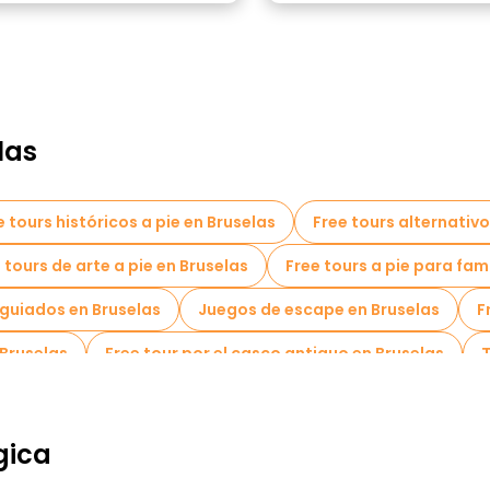
las
e tours históricos a pie en Bruselas
Free tours alternativo
 tours de arte a pie en Bruselas
Free tours a pie para fam
guiados en Bruselas
Juegos de escape en Bruselas
F
Bruselas
Free tour por el casco antiguo en Bruselas
T
stación locales en Bruselas
Tours Navideños en Bruselas
rs en bicicleta en Bruselas
Tours gastronómicos en Bruse
gica
 cerca Musical Instruments Museum