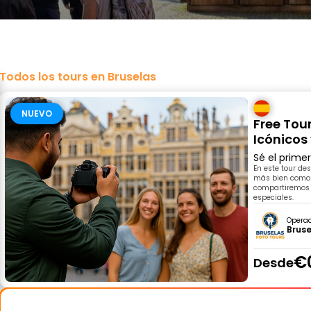
Todos los tours en Bruselas
NUEVO
Free Tou
Icónicos
Sé el prime
En este tour des
más bien como 
compartiremos h
especiales.
Opera
Bruse
€
Desde