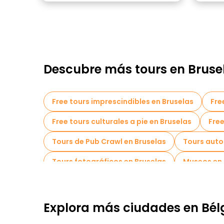
Descubre más tours en Bruse
Free tours imprescindibles en Bruselas
Fre
Free tours culturales a pie en Bruselas
Free
Tours de Pub Crawl en Bruselas
Tours auto
Tours fotográficos en Bruselas
Museos en 
Tours mercados en Bruselas
Tours de degu
Free tours nocturnos a pie en Bruselas
Tou
Explora más ciudades en Bél
Free tours cerca Manneken Pis
Free tours