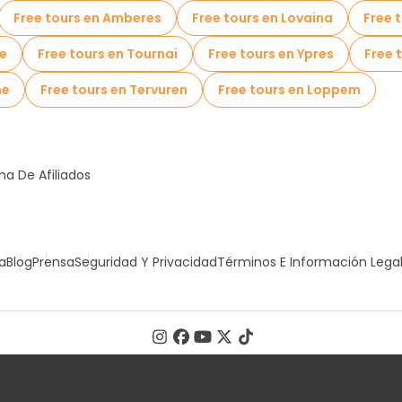
Free tours en Amberes
Free tours en Lovaina
Free t
de
Free tours en Tournai
Free tours en Ypres
Free 
ne
Free tours en Tervuren
Free tours en Loppem
a De Afiliados
a
Blog
Prensa
Seguridad Y Privacidad
Términos E Información Lega