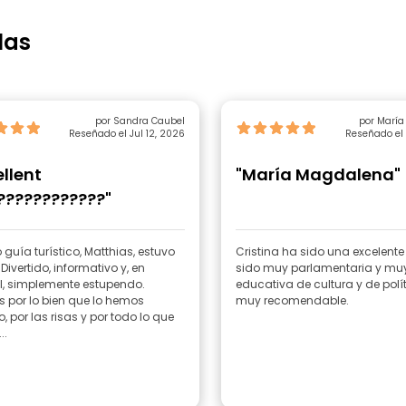
las
por Sandra Caubel
por Marí
Reseñado el Jul 12, 2026
Reseñado el 
Lapied
ellent
"María Magdalena"
????????????"
 guía turístico, Matthias, estuvo
Cristina ha sido una excelente
 Divertido, informativo y, en
sido muy parlamentaria y mu
l, simplemente estupendo.
educativa de cultura y de polít
 por lo bien que lo hemos
muy recomendable.
 por las risas y por todo lo que
..