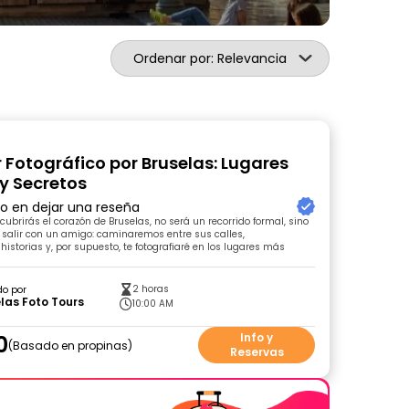
Ordenar por: Relevancia
r Fotográfico por Bruselas: Lugares
 y Secretos
ro en dejar una reseña
cubrirás el corazón de Bruselas, no será un recorrido formal, sino
salir con un amigo: caminaremos entre sus calles,
istorias y, por supuesto, te fotografiaré en los lugares más
2 horas
do por
las Foto Tours
10:00 AM
0
Info y
Basado en propinas
Reservas