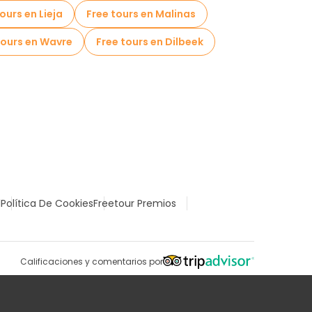
ours en Lieja
Free tours en Malinas
tours en Wavre
Free tours en Dilbeek
l
Política De Cookies
Freetour Premios
Calificaciones y comentarios por