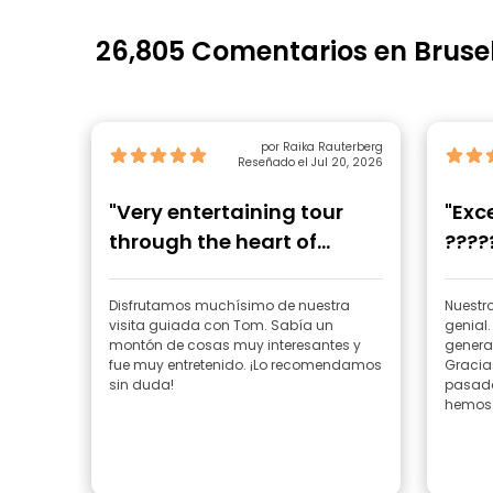
26,805 Comentarios en Bruse
por Raika Rauterberg
Reseñado el Jul 20, 2026
"Very entertaining tour
"Exc
through the heart of
????
Brussels"
Disfrutamos muchísimo de nuestra
Nuestro
visita guiada con Tom. Sabía un
genial.
montón de cosas muy interesantes y
genera
fue muy entretenido. ¡Lo recomendamos
Gracias
sin duda!
pasado,
hemos.