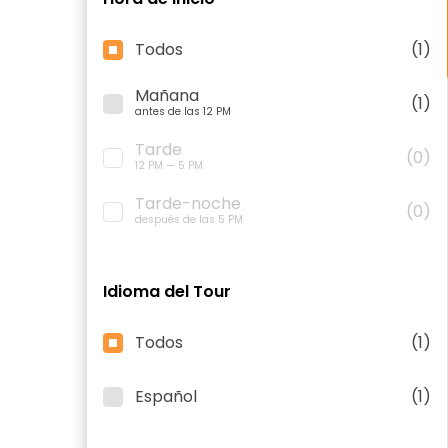
Todos
(1)
Mañana
(1)
antes de las 12 PM
Tarde
(0)
12 PM — 5 PM
Tarde-noche
(0)
después de las 5 PM
Idioma del Tour
Todos
(1)
Español
(1)