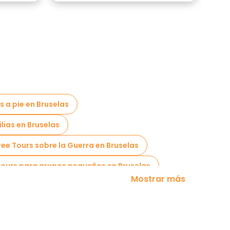
s a pie en Bruselas
ilias en Bruselas
ree Tours sobre la Guerra en Bruselas
ours para grupos pequeños en Bruselas
Mostrar más
Free tours de un día en Bruselas
las
Free tours cerca Grand Place