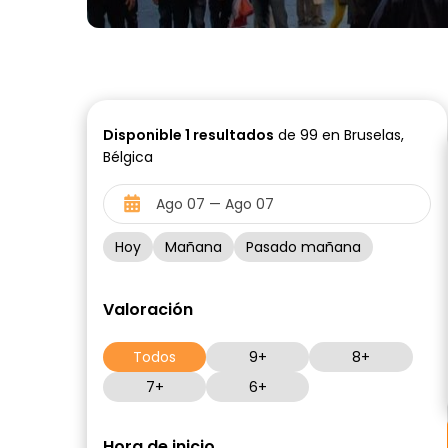
Disponible
1
resultados
de 99 en Bruselas,
Bélgica
Hoy
Mañana
Pasado mañana
Valoración
Todos
9+
8+
7+
6+
Hora de inicio