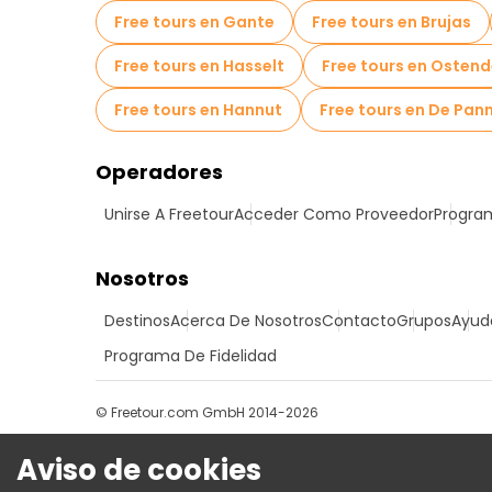
Free tours en Gante
Free tours en Brujas
Free tours en Hasselt
Free tours en Osten
Free tours en Hannut
Free tours en De Pan
Operadores
Unirse A Freetour
Acceder Como Proveedor
Program
Nosotros
Destinos
Acerca De Nosotros
Contacto
Grupos
Ayud
Programa De Fidelidad
© Freetour.com GmbH 2014-2026
Aviso de cookies