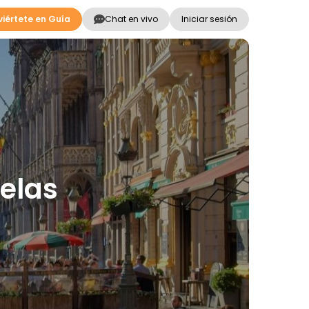
iértete en Guía
Chat en vivo
Iniciar sesión
selas