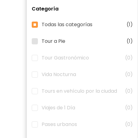
Categoría
Todas las categorías
(1)
Tour a Pie
(1)
Tour Gastronómico
(0)
Vida Nocturna
(0)
Tours en vehículo por la ciudad
(0)
Viajes de 1 Día
(0)
Pases urbanos
(0)