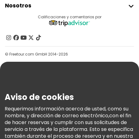
Nosotros
Acceder Como Proveedor
Destinos
Calificaciones y comentarios por
Programa De Afiliados
Acerca De Nosotros
Contacto
Grupos
© Freetour.com GmbH 2014-2026
Ayuda
Blog
Prensa
Seguridad Y Privacidad
Aviso de cookies
Términos E Información Legal
Política De Cookies
Requerimos información acerca de usted, como su
nombre, y dirección de correo electrónico,con el fin
Freetour Premios
de hacer reservas y cumplir con sus solicitudes de
Programa De Fidelidad
servicio a través de la plataforma. Esto se especifica
también durante el proceso de reserva y en nuestra