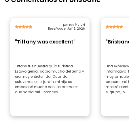
por Yas Muraki
Reseñado el Jul 16, 2026
"Tiffany was excellent"
"Brisban
Tiffany fue nuestra guía turística.
Una experienc
Estuvo genial, sabía mucho del tema y
informativa. 
era muy entretenida. Cuando
muy amable y
estuvimos en el jardín, mi hijo se
proporcionó 
emocionó mucho con los animales
mostró atent
que había allí. Entonces...
el grupo, lo...