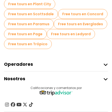
Free tours en Plant City
Free tours en Scottsdale
Free tours en Concord
Free tours en Paramus
Free tours en Everglades
Free tours en Page
Free tours en Ledyard
Free tours en Trópico
Operadores
Unirse A Freetour
Nosotros
Acceder Como Proveedor
Destinos
Calificaciones y comentarios por
Programa De Afiliados
Acerca De Nosotros
Contacto