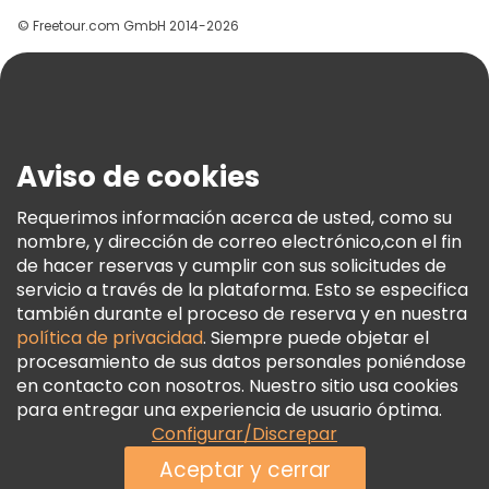
Grupos
© Freetour.com GmbH 2014-2026
Ayuda
Blog
Prensa
Seguridad Y Privacidad
Aviso de cookies
Términos E Información Legal
Política De Cookies
Requerimos información acerca de usted, como su
nombre, y dirección de correo electrónico,con el fin
Freetour Premios
de hacer reservas y cumplir con sus solicitudes de
Programa De Fidelidad
servicio a través de la plataforma. Esto se especifica
también durante el proceso de reserva y en nuestra
política de privacidad
. Siempre puede objetar el
procesamiento de sus datos personales poniéndose
en contacto con nosotros. Nuestro sitio usa cookies
para entregar una experiencia de usuario óptima.
Configurar/Discrepar
Aceptar y cerrar