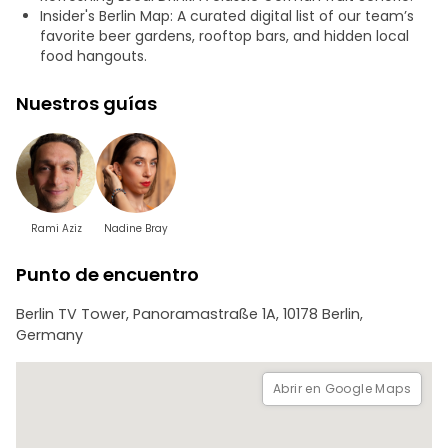
El recorrido continúa con las legendarias «batallas»
Insider's Berlin Map: A curated digital list of our team’s
gastronómicas callejeras de Berlín: degustaremos un
favorite beer gardens, rooftop bars, and hidden local
satisfactorio döner kebab vegetariano recién cortado y
food hangouts.
una legendaria currywurst de origen vegetal en un local
muy querido por los berlineses. Terminaremos nuestra
Nuestros guías
aventura con un toque dulce gracias a unas rosquillas
artesanales locales.
Perfecto para foodies curiosos, viajeros independientes y
familias que busquen una experiencia gastronómica única,
satisfactoria y profundamente local en Berlín. ¡Trae tu
apetito y empápate del ambiente cálido y relajado de las
Rami Aziz
Nadine Bray
calles berlinesas en verano!
Punto de encuentro
Berlin TV Tower, Panoramastraße 1A, 10178 Berlin,
Germany
Abrir en Google Maps