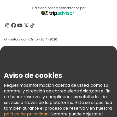
Acceder Como Proveedor
Destinos
Calificaciones y comentarios por
Programa De Afiliados
Acerca De Nosotros
Contacto
Grupos
© Freetour.com GmbH 2014-2026
Ayuda
Blog
Prensa
Seguridad Y Privacidad
Aviso de cookies
Términos E Información Legal
Política De Cookies
Requerimos información acerca de usted, como su
nombre, y dirección de correo electrónico,con el fin
Freetour Premios
de hacer reservas y cumplir con sus solicitudes de
Programa De Fidelidad
servicio a través de la plataforma. Esto se especifica
también durante el proceso de reserva y en nuestra
política de privacidad
. Siempre puede objetar el