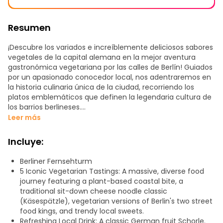
Resumen
¡Descubre los variados e increíblemente deliciosos sabores
vegetales de la capital alemana en la mejor aventura
gastronómica vegetariana por las calles de Berlín! Guiados
por un apasionado conocedor local, nos adentraremos en
la historia culinaria única de la ciudad, recorriendo los
platos emblemáticos que definen la legendaria cultura de
los barrios berlineses.
Leer más
A lo largo de 5 paradas, disfrutarás de una mezcla perfecta
de reconfortantes clásicos alemanes, famosa comida
Incluye:
callejera y dulces locales. Comenzaremos nuestro
recorrido con un sándwich fresco y sabroso de estilo
Berliner Fernsehturm
vegetariano sin pescado, antes de sentarnos a saborear
5 Iconic Vegetarian Tastings: A massive, diverse food
un plato caliente de auténticos y cremosos Käsespätzle
journey featuring a plant-based coastal bite, a
(fideos tradicionales de huevo cubiertos de queso alpino
traditional sit-down cheese noodle classic
fundido y cebolla caramelizada) acompañados de un
(Käsespätzle), vegetarian versions of Berlin's two street
refrescante Schorle.
food kings, and trendy local sweets.
Refreshing Local Drink: A classic German fruit Schorle.