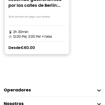
por las calles de Berlín:
currywurst, döner y
ambiente veraniego
Sé el primero en dejar una reseña
2h 30min
12:00 PM, 3:00 PM
+1 Más
Desde
€60.00
Operadores
Unirse A Freetour
Nosotros