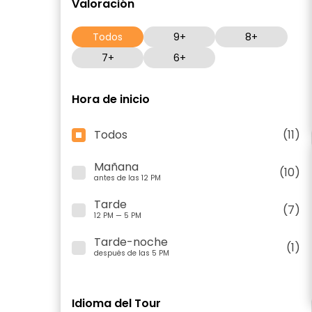
Valoración
Todos
9+
8+
7+
6+
Hora de inicio
Todos
(11)
Mañana
(10)
antes de las 12 PM
Tarde
(7)
12 PM — 5 PM
Tarde-noche
(1)
después de las 5 PM
Idioma del Tour