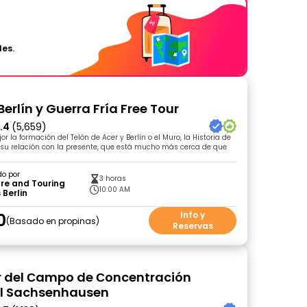
les.
erlín y Guerra Fría Free Tour
.4
(5,659)
 la formación del Telón de Acer y Berlín o el Muro, la Historia de
y su relación con la presente, que está mucho más cerca de que
do por
3 horas
re and Touring
10:00 AM
 Berlin
0
Info y
Basado en propinas
Reservas
r del Сampo de Сoncentración
l Sachsenhausen