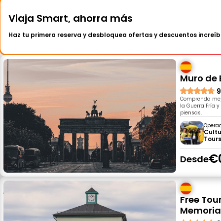
Viaja Smart, ahorra más
Haz tu primera reserva y desbloquea ofertas y descuentos increíb
Muro de B
9
Comprenda mejor
la Guerra Fría 
piensas.
Opera
Cultu
Tours
€
Desde
Free Tou
Memoria