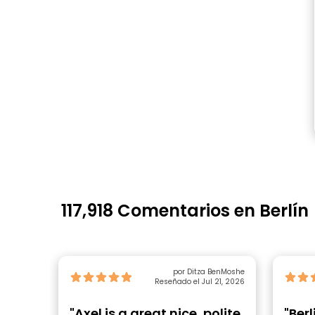
117,918 Comentarios en Berlín
por Ditza BenMoshe
Reseñado el Jul 21, 2026
"Axel is a great nice, polite
"Ber