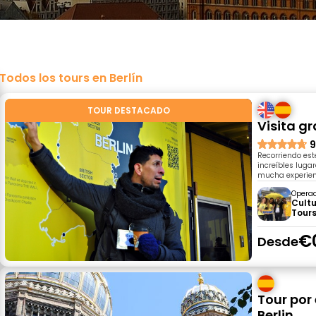
Todos los tours en Berlín
TOUR DESTACADO
Visita gr
9
Recorriendo este
increíbles luga
mucha experien
Opera
Cultu
Tours
€
Desde
Tour por 
Berlin