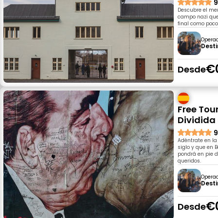
9
Descubre el me
campo nazi que 
final como poco
Opera
Desti
€
Desde
Free Tou
Dividida
9
Adéntrate en la
siglo y que en 
pondrá en pie d
queridos.
Opera
Desti
€
Desde