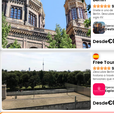
9
Únete a uno de 
Berlín. Descubr
siglo XV.
Opera
Desti
€
Desde
Free Tour
9
¡Descubre Berlín
historia a trav
tensiones que m
Opera
Explo
€
Desde