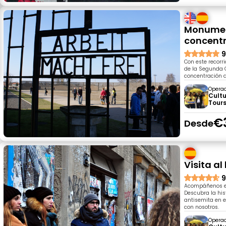
Monumen
concent
9
Con este recorr
de la Segunda G
concentración 
Opera
Cultu
Tours
€
Desde
Visita al
9
Acompáñenos en 
Descubra la his
antisemita en e
con nosotros.
Opera