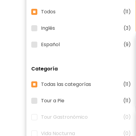
Todos
(11)
Inglés
(3)
Español
(9)
Categoría
Todas las categorías
(11)
Tour a Pie
(11)
Tour Gastronómico
(0)
Vida Nocturna
(0)