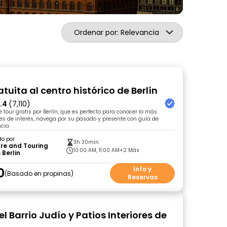
Ordenar por: Relevancia
atuita al centro histórico de Berlín
.4
(7,110)
 tour gratis por Berlín, que es perfecto para conocer lo más
res de interés, navega por su pasado y presente con guía de
cia.
do por
3h 30min
re and Touring
10:00 AM, 11:00 AM
+2 Más
 Berlin
0
Info y
Basado en propinas
Reservas
el Barrio Judío y Patios Interiores de