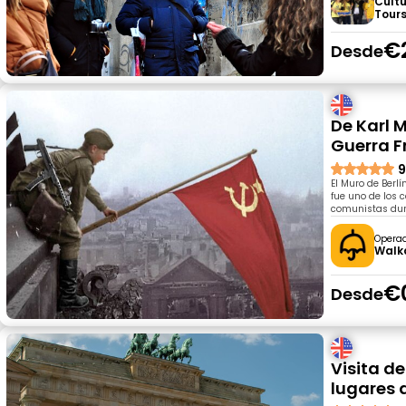
Cultu
Tours
€
Desde
De Karl 
Guerra Fr
9
El Muro de Berlí
fue uno de los 
comunistas dura
Opera
Walka
€
Desde
Visita de
lugares