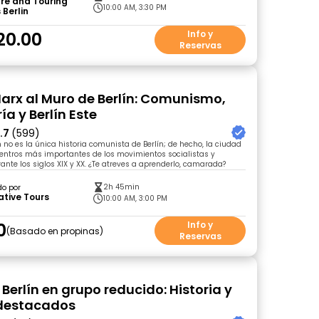
re and Touring
10:00 AM, 3:30 PM
 Berlin
20.00
Info y
Reservas
Marx al Muro de Berlín: Comunismo,
ía y Berlín Este
.7
(599)
n no es la única historia comunista de Berlín; de hecho, la ciudad
centros más importantes de los movimientos socialistas y
nte los siglos XIX y XX. ¿Te atreves a aprenderlo, camarada?
2h 45min
do por
tive Tours
10:00 AM, 3:00 PM
0
Info y
Basado en propinas
Reservas
 Berlín en grupo reducido: Historia y
 destacados