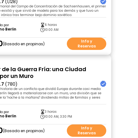
.7
(1,128)
morial del Campo de Concentración de Sachsenhausen, el primer
existió y que sirvió de modelo para los demás y que tuvo un
 irónico tras terminar bajo dominio soviético.
6 horas
do por
no Berlin
10:00 AM
0
Info y
Basado en propinas
Reservas
r de la Guerra Fría: una Ciudad
 por un Muro
.7
(780)
 historia de un conflicto que dividió Europa durante casi medio
Berlín llegará a materializarse con un muro, una división que se
e la "noche a la mañana" dividiendo millas de familias y seres
3 horas
do por
no Berlin
10:00 AM, 3:30 PM
0
Info y
Basado en propinas
Reservas