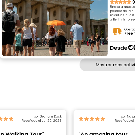
9
Únase a nuestro
pasado de la ci
mientras nuestr
a Berlín. Impre
Opera
Free 
€
Desde
Mostrar mas activ
por Graham Dack
por Naz
Reseñado el Jul 20, 2026
Reseñado el 
lin Walking Tour"
"An amazing tour"