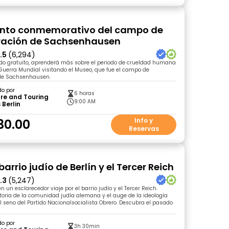
to conmemorativo del campo de
ración de Sachsenhausen
.5
(6,294)
ido gratuito, aprenderá más sobre el periodo de crueldad humana
uerra Mundial visitando el Museo, que fue el campo de
de Sachsenhausen.
do por
6 horas
re and Touring
9:00 AM
 Berlin
30.00
Info y
Reservas
 barrio judío de Berlín y el Tercer Reich
.3
(5,247)
un esclarecedor viaje por el barrio judío y el Tercer Reich.
toria de la comunidad judía alemana y el auge de la ideología
l seno del Partido Nacionalsocialista Obrero. Descubra el pasado
do por
3h 30min