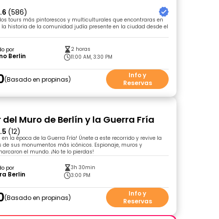
.6
(586)
los tours más pintorescos y multiculturales que encontraras en
e la historia de la comunidad judía presente en la ciudad desde el
2 horas
do por
no Berlin
11:00 AM, 3:30 PM
0
Info y
Basado en propinas
Reservas
 del Muro de Berlín y la Guerra Fría
.5
(12)
 en la época de la Guerra Fría! Únete a este recorrido y revive la
és de sus monumentos más icónicos. Espionaje, muros y
arcaron el mundo. ¡No te lo pierdas!
3h 30min
do por
ra Berlin
3:00 PM
0
Info y
Basado en propinas
Reservas