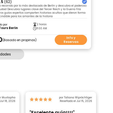
.5
(62)
 recorrido por lo más destacado de Berlín y descubra el poderoso
udad Descubra lugares clave del Tercer Reich y la Guerra Fría
os guías expertos comparten historias ocultas que dieron forma
scindible para los amantes de la historia
2 horas
do por
Tours Berlin
11:00 AM
0
Info y
Basado en propinas
Reservas
idades
ar Mustapha
por Tatiana Wiprächtiger
Jul 18, 2026
Reseñado el Jul 15, 2026
"Excelente guía!!!!"
"F