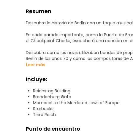
Resumen
Descubra la historia de Berlín con un toque musical 
En cada parada importante, como la Puerta de Bran
el Checkpoint Charlie, escuchará una canción en dir
Descubra cómo los nazis utilizaban bandas de prop
Berlín de los años 70 y cómo los compositores de Al
música. Es el pasado de la ciudad contado a través
Leer más
La visita necesita un mínimo de 3 participantes par
Camine, escuche y sienta cómo la historia cobra vi
Incluye:
Reichstag Building
Brandenburg Gate
Memorial to the Murdered Jews of Europe
Starbucks
Third Reich
Punto de encuentro