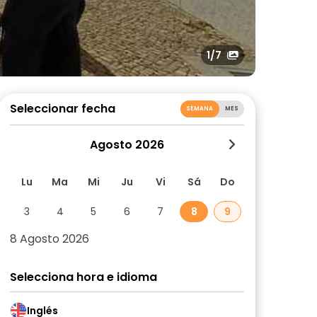
1
/7
Seleccionar fecha
SEMANA
MES
Agosto 2026
Lu
Ma
Mi
Ju
Vi
Sá
Do
3
4
5
6
7
8
9
8 Agosto 2026
Selecciona hora e idioma
Inglés