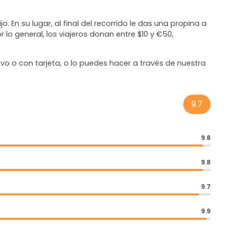
o. En su lugar, al final del recorrido le das una propina a
 lo general, los viajeros donan entre $10 y €50,
o o con tarjeta, o lo puedes hacer a través de nuestra
9.7
9.8
9.8
9.7
9.9