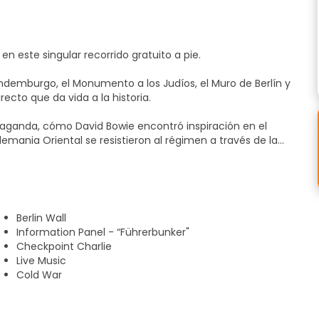
en este singular recorrido gratuito a pie.
demburgo, el Monumento a los Judíos, el Muro de Berlín y
ecto que da vida a la historia.
aganda, cómo David Bowie encontró inspiración en el
emania Oriental se resistieron al régimen a través de la
 de melodías y recuerdos.
a llevarse a cabo
da.
Berlin Wall
Information Panel - “Führerbunker"
Checkpoint Charlie
Live Music
Cold War