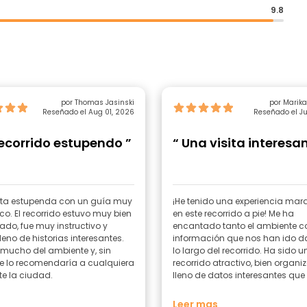
9.8
por Thomas Jasinski
por Marik
Reseñado el Aug 01, 2026
Reseñado el Ju
ecorrido estupendo ”
“ Una visita interesa
ita estupenda con un guía muy
¡He tenido una experiencia mara
co. El recorrido estuvo muy bien
en este recorrido a pie! Me ha
ado, fue muy instructivo y
encantado tanto el ambiente c
leno de historias interesantes.
información que nos han ido 
é mucho del ambiente y, sin
lo largo del recorrido. Ha sido u
e lo recomendaría a cualquiera
recorrido atractivo, bien organi
te la ciudad.
lleno de datos interesantes que
dado vida a la ciudad. El guía 
simpático, sabía mucho del te
Leer mas