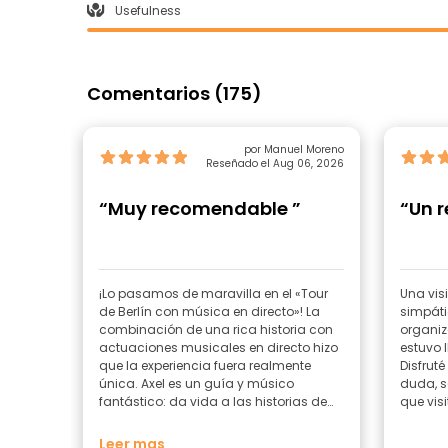
Usefulness
Comentarios (175)
por Manuel Moreno
Reseñado el Aug 06, 2026
“Muy recomendable ”
“Un r
¡Lo pasamos de maravilla en el «Tour
Una vis
de Berlín con música en directo»! La
simpáti
combinación de una rica historia con
organiz
actuaciones musicales en directo hizo
estuvo l
que la experiencia fuera realmente
Disfrut
única. Axel es un guía y músico
duda, s
fantástico: da vida a las historias de
que visi
Berlín de una forma que no olvidarás.
¡Muy recomendable!
Leer mas