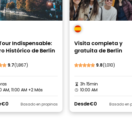
Tour Indispensable:
Visita completa y
o Histórico de Berlín
gratuita de Berlín
9.7
(1,867)
9.8
(1,010)
ras
3h 15min
0 AM, 11:00 AM
+2 Más
10:00 AM
e
€0
Desde
€0
Basado en propinas
Basado en p