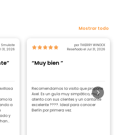
Mostrar todo
a Smukste
por THIERRY WINOCK
l 31, 2026
Reseñado el Jul 31, 2026
nte”
“Muy bien ”
“Berl
villosa
Recomendamos la visita que propone
Lo bie
Axel. Es un guía muy simpático, muy
espect
omo la
atento con sus clientes y un cantante
que sa
dando a
excelente ????. Ideal para conocer
n
Berlín por primera vez.
zado y
 han
era
ma e