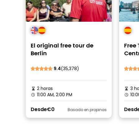
El original free tour de
Free 
Berlín
Centr
9.4
(35,378)
2 horas
3 ho
11:00 AM, 2:00 PM
10:0
Desde
€0
Desd
Basado en propinas