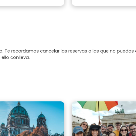
hizo que la experiencia fuera div
memorable. ¡Sin duda, recome
este recorrido a cualquiera que v
ciudad!
. Te recordamos cancelar las reservas a las que no puedas 
 ello conlleva.