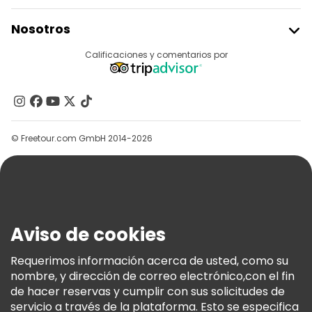
Unirse A Freetour
Nosotros
Acceder Como Proveedor
Destinos
Calificaciones y comentarios por
Programa De Afiliados
Acerca De Nosotros
Contacto
Grupos
© Freetour.com GmbH 2014-2026
Ayuda
Blog
Prensa
Seguridad Y Privacidad
Aviso de cookies
Términos E Información Legal
Política De Cookies
Requerimos información acerca de usted, como su
nombre, y dirección de correo electrónico,con el fin
Freetour Premios
de hacer reservas y cumplir con sus solicitudes de
Programa De Fidelidad
servicio a través de la plataforma. Esto se especifica