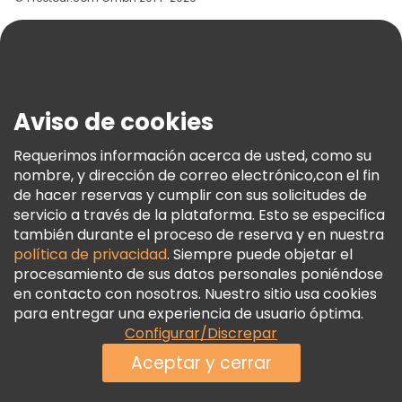
Ayuda
Blog
Prensa
Seguridad Y Privacidad
Aviso de cookies
Términos E Información Legal
Política De Cookies
Requerimos información acerca de usted, como su
nombre, y dirección de correo electrónico,con el fin
Freetour Premios
de hacer reservas y cumplir con sus solicitudes de
Programa De Fidelidad
servicio a través de la plataforma. Esto se especifica
también durante el proceso de reserva y en nuestra
política de privacidad
. Siempre puede objetar el
procesamiento de sus datos personales poniéndose
en contacto con nosotros. Nuestro sitio usa cookies
para entregar una experiencia de usuario óptima.
Configurar/Discrepar
Aceptar y cerrar