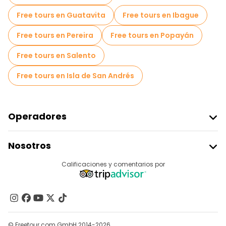
Free tours en Guatavita
Free tours en Ibague
Free tours en Pereira
Free tours en Popayán
Free tours en Salento
Free tours en Isla de San Andrés
Operadores
Unirse A Freetour
Nosotros
Acceder Como Proveedor
Destinos
Calificaciones y comentarios por
Programa De Afiliados
Acerca De Nosotros
Contacto
Grupos
© Freetour.com GmbH 2014-2026