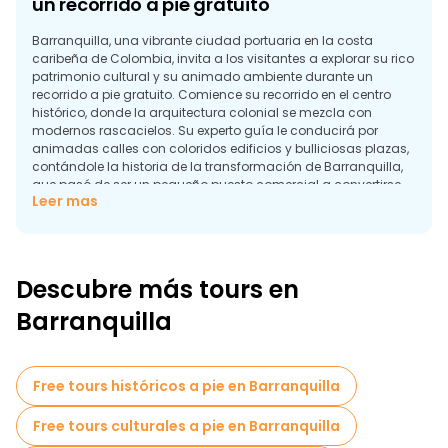
un recorrido a pie gratuito
Barranquilla, una vibrante ciudad portuaria en la costa
caribeña de Colombia, invita a los visitantes a explorar su rico
patrimonio cultural y su animado ambiente durante un
recorrido a pie gratuito. Comience su recorrido en el centro
histórico, donde la arquitectura colonial se mezcla con
modernos rascacielos. Su experto guía le conducirá por
animadas calles con coloridos edificios y bulliciosas plazas,
contándole la historia de la transformación de Barranquilla,
que pasó de ser un pequeño puesto comercial a convertirse
Leer mas
en un vibrante centro cultural.
Descubra el amor de la ciudad por la música y la danza
visitando teatros y museos locales que muestran las
tradiciones del Carnaval de Barranquilla, conocido como
Descubre más tours en
uno de los más grandes y coloridos del mundo. Experimente
los ritmos de la cumbia y el vallenato, partes integrantes del
Barranquilla
tapiz cultural de Barranquilla.
Ninguna visita a Barranquilla estaría completa sin probar su
variada gastronomía. Su guía le conducirá a joyas ocultas y
Free tours históricos a pie en Barranquilla
restaurantes locales donde podrá deleitarse con platos
tradicionales como arepas de huevo o delicias de marisco
Free tours culturales a pie en Barranquilla
recién sacadas del Caribe.