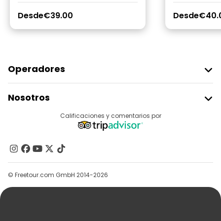
Desde
€39.00
Desde
€40.
Operadores
Unirse A Freetour
Nosotros
Acceder Como Proveedor
Destinos
Calificaciones y comentarios por
Programa De Afiliados
Acerca De Nosotros
Contacto
Grupos
© Freetour.com GmbH 2014-2026
Ayuda
Blog
Prensa