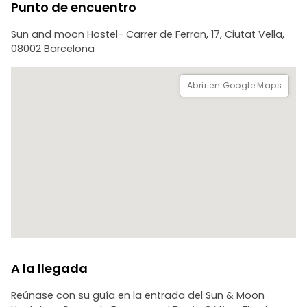
Punto de encuentro
Entre parada y parada, pasee por las encantadoras calles
Sun and moon Hostel- Carrer de Ferran, 17, Ciutat Vella,
del Barrio Gótico y descubra su historia y sus tradiciones
08002 Barcelona
gastronómicas.
Termine en un restaurante local con platos como
Abrir en Google Maps
berenjenas con miel, salchichas catalanas con judías,
fideuà y postre de torrijas. Las bebidas están incluidas, y
hay opciones vegetarianas disponibles.
A la llegada
Reúnase con su guía en la entrada del Sun & Moon