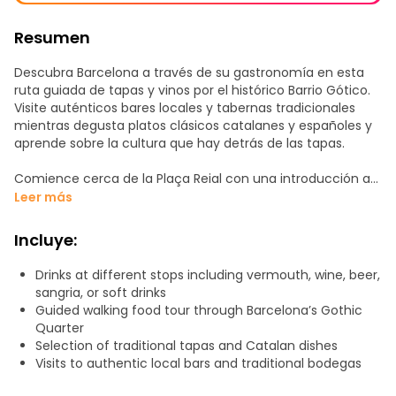
Resumen
Descubra Barcelona a través de su gastronomía en esta
ruta guiada de tapas y vinos por el histórico Barrio Gótico.
Visite auténticos bares locales y tabernas tradicionales
mientras degusta platos clásicos catalanes y españoles y
aprende sobre la cultura que hay detrás de las tapas.
Comience cerca de la Plaça Reial con una introducción a
la cultura de las tapas de Barcelona y a la tradición del
Leer más
vermut como bebida social. Haga una parada en un
animado bar de pintxos para disfrutar de dos pintxos de su
Incluye:
elección con una bebida, mientras su guía le explica los
orígenes de las tapas y su papel en la vida cotidiana.
Drinks at different stops including vermouth, wine, beer,
sangria, or soft drinks
A continuación, visite el emblemático Bar La Plata para
Guided walking food tour through Barcelona’s Gothic
degustar pescado frito fresco y experimentar el consumo
Quarter
de vino en un porrón tradicional. Continúe hasta la Bodega
Selection of traditional tapas and Catalan dishes
Vasconia, donde probará tortilla española, croquetas y
Visits to authentic local bars and traditional bodegas
pimientos de padrón con sangría mientras aprende sobre
la cocina catalana y los ingredientes de temporada.