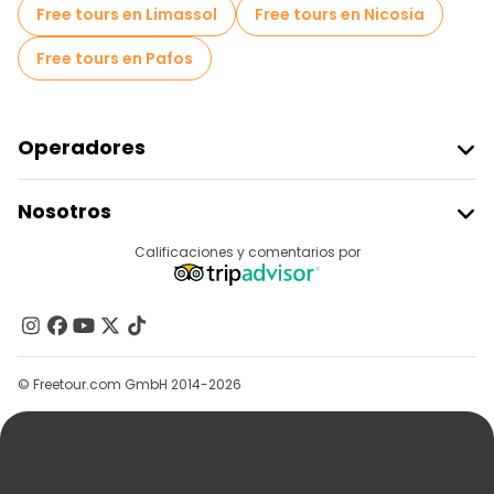
Free tours en Limassol
Free tours en Nicosia
Free tours en Pafos
Operadores
Unirse A Freetour
Nosotros
Acceder Como Proveedor
Destinos
Calificaciones y comentarios por
Programa De Afiliados
Acerca De Nosotros
Contacto
Grupos
© Freetour.com GmbH 2014-2026
Ayuda
Blog
Prensa