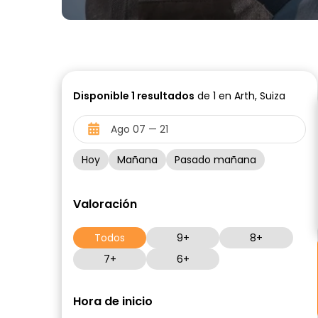
Disponible
1
resultados
de 1 en Arth, Suiza
Hoy
Mañana
Pasado mañana
Valoración
Todos
9+
8+
7+
6+
Hora de inicio