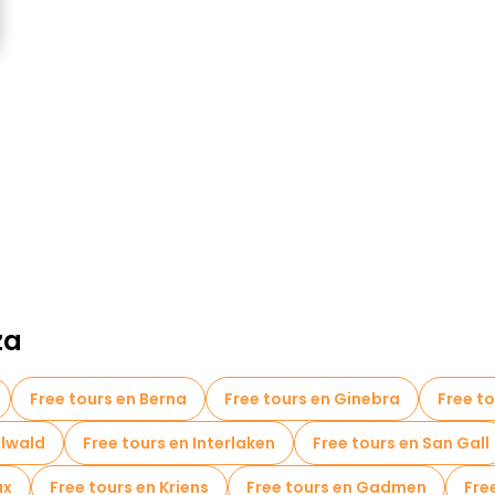
za
Free tours en Berna
Free tours en Ginebra
Free t
elwald
Free tours en Interlaken
Free tours en San Gall
ux
Free tours en Kriens
Free tours en Gadmen
Fre