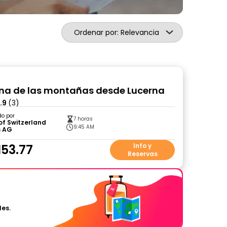
Ordenar por: Relevancia
eina de las montañas desde Lucerna
.9
(3)
do por
7 horas
of Switzerland
9:45 AM
s AG
153.77
Info y
Reservas
les.