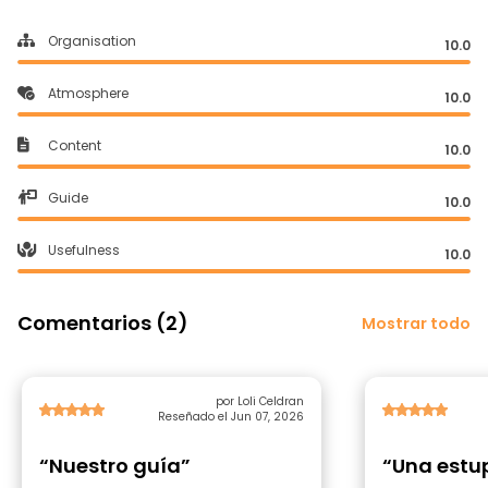
Organisation
10.0
Atmosphere
10.0
Content
10.0
Guide
10.0
Usefulness
10.0
Comentarios (2)
Mostrar todo
por Loli Celdran
Reseñado el Jun 07, 2026
“Nuestro guía”
“Una estu