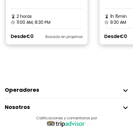
2 horas
1h 15min
11:00 AM, 8:30 PM
9:30 AM
Desde
€0
Desde
€0
Basado en propinas
Operadores
Unirse A Freetour
Nosotros
Acceder Como Proveedor
Destinos
Calificaciones y comentarios por
Programa De Afiliados
Acerca De Nosotros