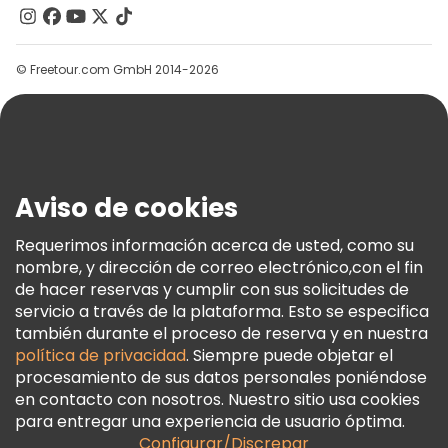
Contacto
Grupos
© Freetour.com GmbH 2014-2026
Ayuda
Blog
Prensa
Seguridad Y Privacidad
Aviso de cookies
Términos E Información Legal
Política De Cookies
Requerimos información acerca de usted, como su
nombre, y dirección de correo electrónico,con el fin
Freetour Premios
de hacer reservas y cumplir con sus solicitudes de
Programa De Fidelidad
servicio a través de la plataforma. Esto se especifica
también durante el proceso de reserva y en nuestra
política de privacidad
. Siempre puede objetar el
procesamiento de sus datos personales poniéndose
en contacto con nosotros. Nuestro sitio usa cookies
para entregar una experiencia de usuario óptima.
Configurar/Discrepar